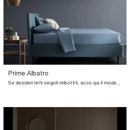
Prime Albatro
Se desideri letti singoli imbottiti, ecco qui il modello Prime Albatro in tessuto per impreziosire la stanza dei più piccoli.