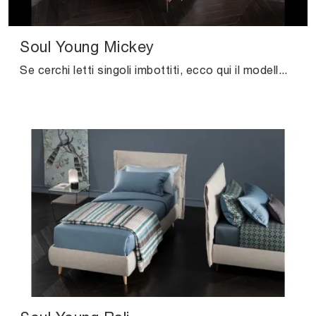
Soul Young Mickey
Se cerchi letti singoli imbottiti, ecco qui il modello Soul Young Mickey in tessuto per arricchire la cameretta.