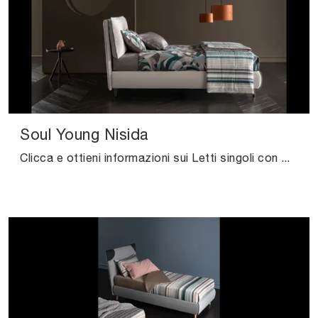
Soul Young Nisida
Clicca e ottieni informazioni sui Letti singoli con contenitore: se sei alla ricerca di modelli moderni, il modello Soul Young Nisida Altrenotti fa ...