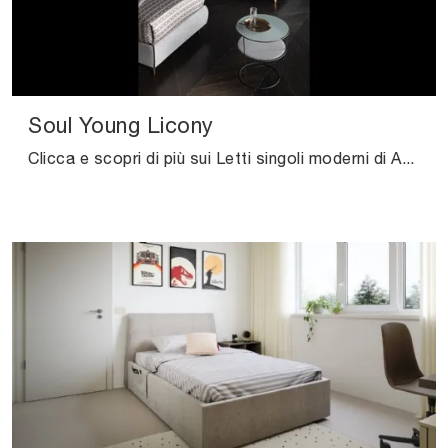
Soul Young Licony
Clicca e scopri di più sui Letti singoli moderni di Altrenotti! Il modello Soul Young Licony in tessuto ti attende.