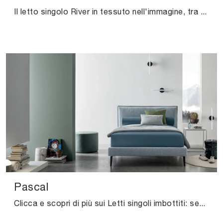
Il letto singolo River in tessuto nell'immagine, tra i modelli con contenitore moderni di V&Nice, è pensato per garantire il sonno più profondo.
Pascal
Clicca e scopri di più sui Letti singoli imbottiti: se vuoi modelli moderni, il modello Pascal V&Nice fa per te.