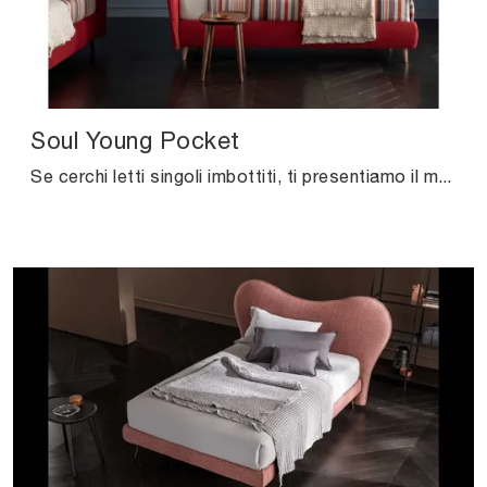
Soul Young Pocket
Se cerchi letti singoli imbottiti, ti presentiamo il modello Soul Young Pocket in tessuto per impreziosire la camera dei più piccoli.