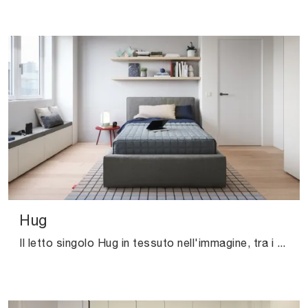
Hug
Il letto singolo Hug in tessuto nell'immagine, tra i modelli imbottiti moderni di Nidi, è pensato per garantire il relax totale.