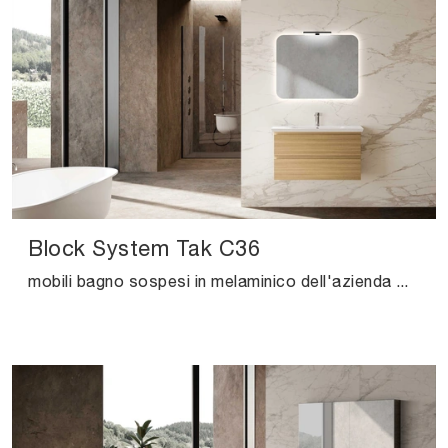
Block System Tak C36
mobili bagno sospesi in melaminico dell'azienda Baxar: clicca e scopri l'arredo bagno moderno Block System Tak C36 per il tuo bagno.