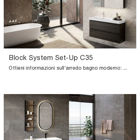
Block System Set-Up C35
Ottieni informazioni sull'arredo bagno moderno: mobili bagno sospesi in melaminico come il modello Block System Set-Up C35 di Baxar ti attendono.