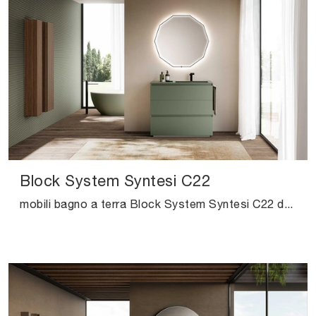
Block System Syntesi C22
mobili bagno a terra Block System Syntesi C22 di Baxar: scopri l'Arredo Bagno in laccato opaco moderno e arreda la stanza del benessere.