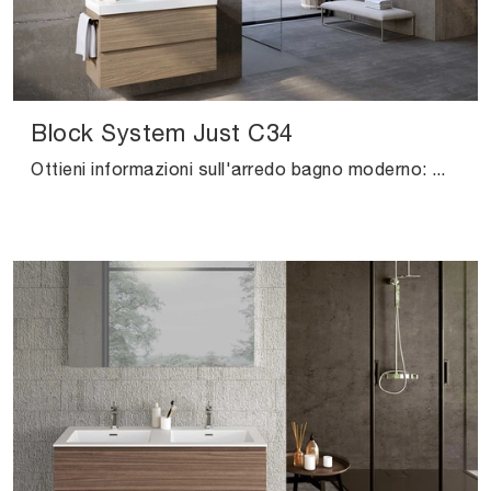
Block System Just C34
Ottieni informazioni sull'arredo bagno moderno: mobili bagno sospesi in melaminico come il modello Block System Just C34 di Baxar ti attendono.