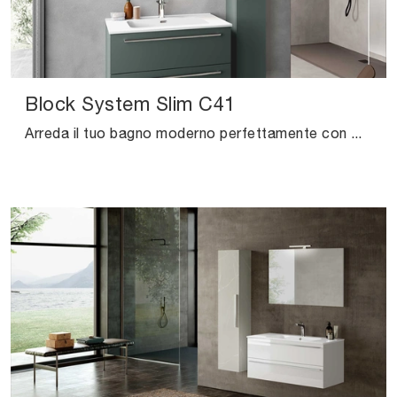
Block System Slim C41
Arreda il tuo bagno moderno perfettamente con Block System Slim C41, mobili bagno sospesi e complementi in laccato opaco di Baxar.