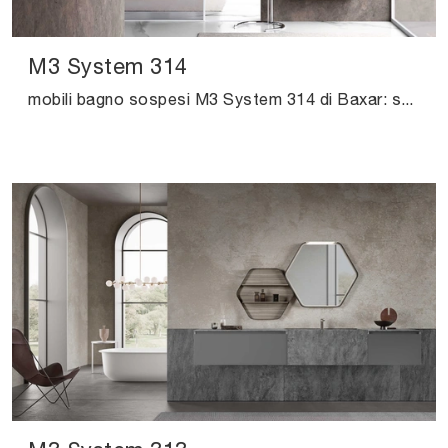
M3 System 314
mobili bagno sospesi M3 System 314 di Baxar: scopri l'Arredo Bagno in melaminico moderno e arreda il tuo bagno.