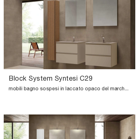
Block System Syntesi C29
mobili bagno sospesi in laccato opaco del marchio Baxar: clicca e scopri l'arredo bagno moderno Block System Syntesi C29 per il bagno di casa.