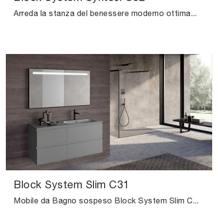
Arreda la stanza del benessere moderno ottimamente con Block System Syntesi C32, mobili bagno sospesi e oggetti in melaminico di Baxar.
Block System Slim C31
Mobile da Bagno sospeso Block System Slim C31 di Baxar: clicca e ottieni informazioni su mobili bagno sospesi in laccato opaco e elementi accessori ...