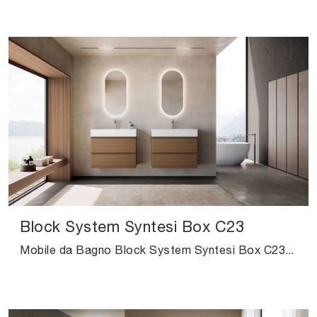
Block System Syntesi Box C23
Mobile da Bagno Block System Syntesi Box C23 di Baxar: clicca e scopri di più su mobili bagno sospesi in melaminico e accessori della firma.