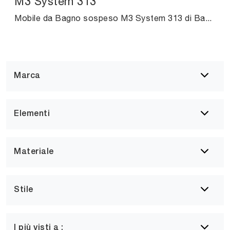
M3 System 313
Mobile da Bagno sospeso M3 System 313 di Baxar: clicca e ottieni informazioni su mobili bagno sospesi in laccato opaco e elementi accessori della ...
Marca
Elementi
Materiale
Stile
I più visti a :