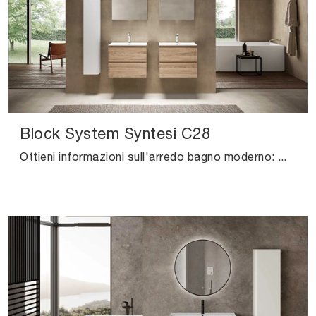
Block System Syntesi C28
Ottieni informazioni sull'arredo bagno moderno: mobili bagno sospesi in melaminico come il modello Block System Syntesi C28 di Baxar ti attendono.