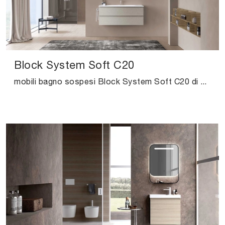
Block System Soft C20
mobili bagno sospesi Block System Soft C20 di Baxar: scopri l'Arredo Bagno in melaminico moderno e arreda la stanza del benessere.