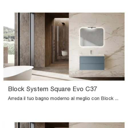
Block System Square Evo C37
Arreda il tuo bagno moderno al meglio con Block System Square Evo C37, mobili bagno sospesi e accessori in laccato opaco di Baxar.