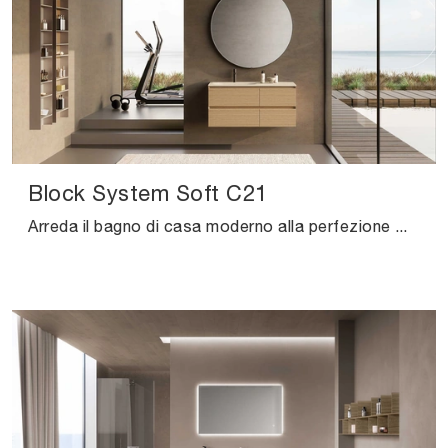
Block System Soft C21
Arreda il bagno di casa moderno alla perfezione con Block System Soft C21, mobili bagno sospesi e complementi in melaminico di Baxar.