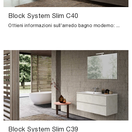
Block System Slim C40
Ottieni informazioni sull'arredo bagno moderno: mobili bagno sospesi in melaminico come il modello Block System Slim C40 di Baxar ti aspettano.
Block System Slim C39