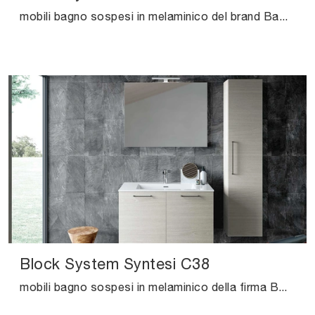
mobili bagno sospesi in melaminico del brand Baxar: clicca e scopri l'arredo bagno moderno Block System Slim C39 per il bagno di casa.
Block System Syntesi C38
mobili bagno sospesi in melaminico della firma Baxar: clicca e scopri l'arredo bagno moderno Block System Syntesi C38 per la stanza del benessere.