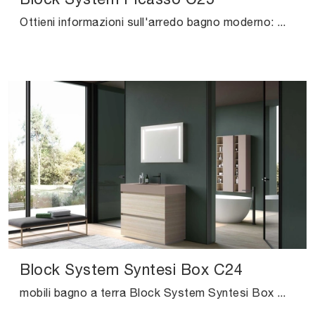
Ottieni informazioni sull'arredo bagno moderno: mobili bagno sospesi in legno come il modello Block System Picasso C25 di Baxar ti aspettano.
Block System Syntesi Box C24
mobili bagno a terra Block System Syntesi Box C24 di Baxar: scopri l'Arredo Bagno in melaminico moderno e arreda il bagno di casa.