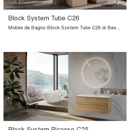
Block System Tube C26
Mobile da Bagno Block System Tube C26 di Baxar: clicca e scopri di più su mobili bagno a terra in laccato opaco e accessori del brand.
Block System Picasso C25