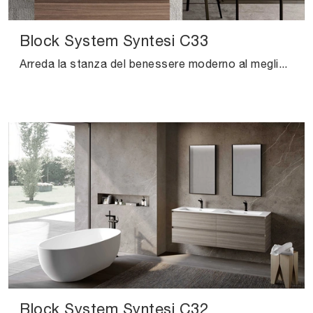
Block System Syntesi C33
Arreda la stanza del benessere moderno al meglio con Block System Syntesi C33, mobili bagno sospesi e accessori in melaminico di Baxar.
Block System Syntesi C32