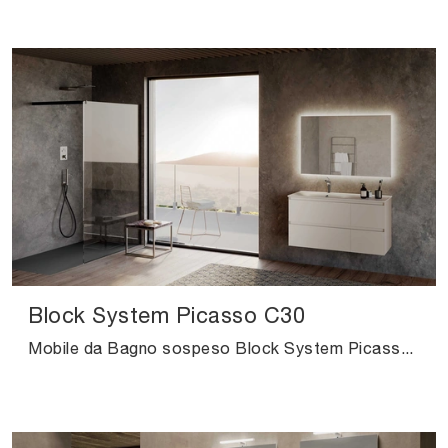
Block System Picasso C30
Mobile da Bagno sospeso Block System Picasso C30 di Baxar: clicca e scopri di più su mobili bagno sospesi in laccato opaco e accessori del brand.