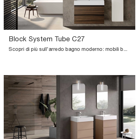
Block System Tube C27
Scopri di più sull'arredo bagno moderno: mobili bagno sospesi in melaminico come il modello Block System Tube C27 di Baxar ti attendono.