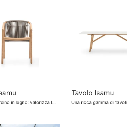
Isamu
Tavolo Isamu
Arredo Giardino in legno: valorizza l'outdoor con svariate offerte di sedie da giardino della marca Ditre Italia.