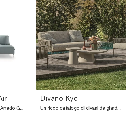
ir
Divano Kyo
divani da giardino e set di Arredo Giardino dei migliori produttori: scopri di più sul modello Divano Sanders Air di Ditre Italia, clicca subito!
Un ricco catalogo di divani da giardino in tessuto ti attende nel nostro showroom: clicca e scopri il modello Divano Kyo di Ditre Italia.