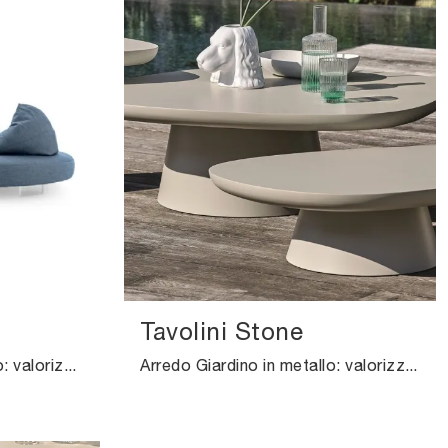
Tavolini Stone
Arredo Giardino in tessuto: valorizza l'outdoor con diverse soluzioni di divani da giardino della firma Ditre Italia.
Arredo Giardino in metallo: valorizza lo spazio esterno con diverse soluzioni di tavolini da giardino dell'azienda Ditre Italia.