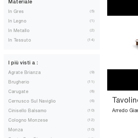
Materiale
In Gres
5
In Legno
1
In Metallo
2
In Tessuto
14
I più visti a :
Agrate Brianza
9
Brugherio
11
Carugate
8
Tavolin
Cernusco Sul Naviglio
6
Cinisello Balsamo
10
Cologno Monzese
12
Monza
10