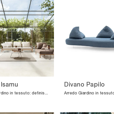
 Isamu
Divano Papilo
Arredo Giardino in tessuto: definisci lo spazio all'aperto con tante opzioni di poltroncine da giardino della firma Ditre Italia.