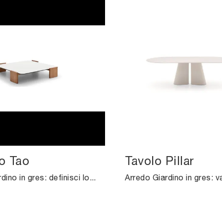
o Tao
Tavolo Pillar
Arredo Giardino in gres: definisci lo spazio esterno con diverse soluzioni di tavolini da giardino dell'azienda Ditre Italia.