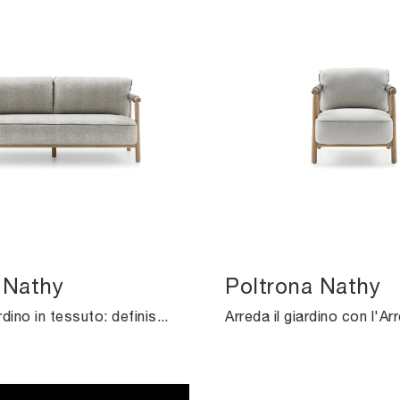
 Nathy
Poltrona Nathy
Arredo Giardino in tessuto: definisci l'outdoor con tante opzioni di divani da giardino della marca Ditre Italia.