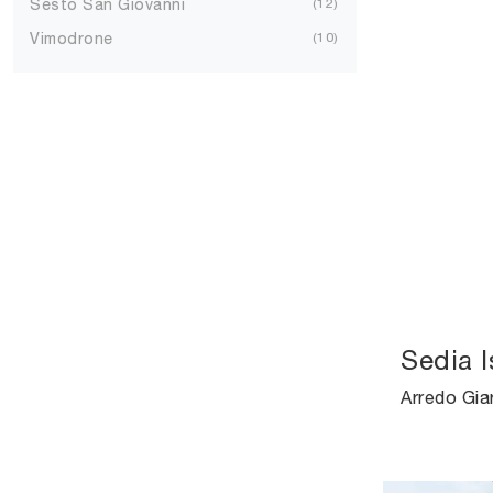
Sesto San Giovanni
12
Vimodrone
10
Sedia 