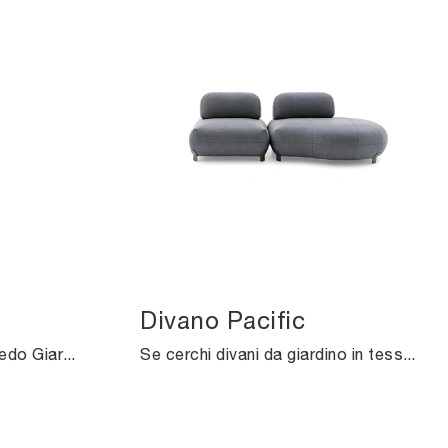
Divano Pacific
Arreda il giardino con l'Arredo Giardino Ditre Italia! Set e poltroncine da giardino in tessuto, come il modello Poltrona Nathy, ti aspettano!
Se cerchi divani da giardino in tessuto, clicca e ottieni informazioni sul modello Divano Pacific del brand Ditre Italia.