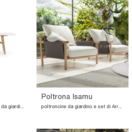
Poltrona Isamu
Una ricca gamma di tavoli da giardino in gres ti sta aspettando nel nostro punto vendita: clicca e scopri il modello Tavolo Isamu di Ditre Italia.
poltroncine da giardino e set di Arredo Giardino dei migliori produttori: scopri di più sul modello Poltrona Isamu di Ditre Italia, clicca subito!