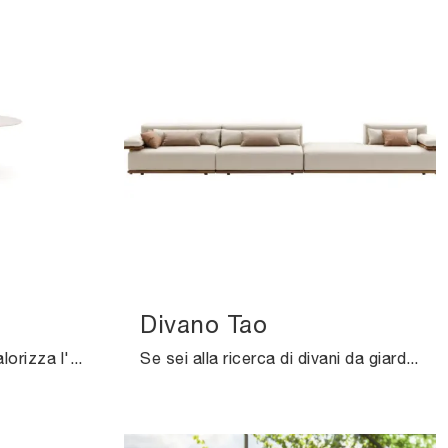
Divano Tao
Arredo Giardino in gres: valorizza l'outdoor con svariate offerte di tavoli da giardino della firma Ditre Italia.
Se sei alla ricerca di divani da giardino in tessuto, clicca e scopri di più sul modello Divano Tao dell'azienda Ditre Italia.