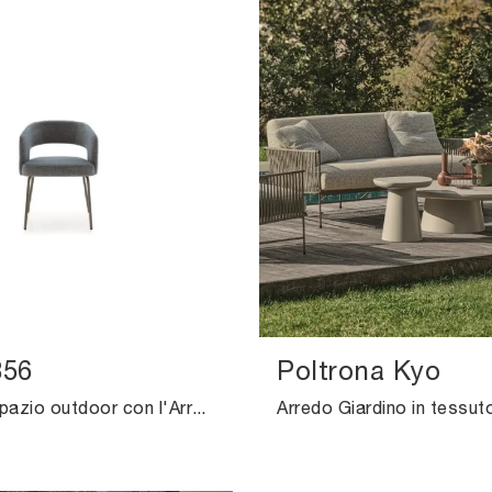
356
Poltrona Kyo
Arreda lo spazio outdoor con l'Arredo Giardino Ditre Italia! Set e sedie da giardino in tessuto, come il modello Sedia 356, ti aspettano!