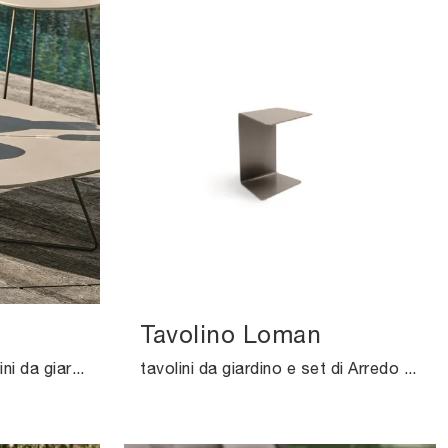
Tavolino Loman
Se sei alla ricerca di tavolini da giardino in gres, clicca e ottieni informazioni sul modello Tavolino Kevin del marchio Ditre Italia.
tavolini da giardino e set di Arredo Giardino dei migliori brand: scopri di più sul modello Tavolino Loman di Ditre Italia, clicca subito!