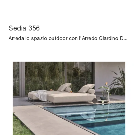
Sedia 356
Arreda lo spazio outdoor con l'Arredo Giardino Ditre Italia! Set e sedie da giardino in tessuto, come il modello Sedia 356, ti aspettano!