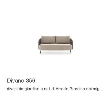
Divano 356
divani da giardino e set di Arredo Giardino dei migliori produttori: ottieni informazioni sul modello Divano 356 di Ditre Italia, clicca subito!