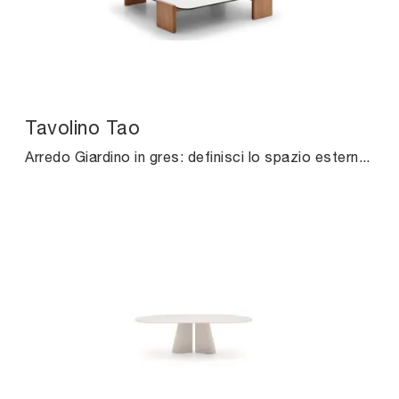
Tavolino Tao
Arredo Giardino in gres: definisci lo spazio esterno con diverse soluzioni di tavolini da giardino dell'azienda Ditre Italia.