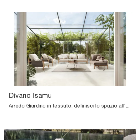
Divano Isamu
Arredo Giardino in tessuto: definisci lo spazio all'aperto con tante opzioni di poltroncine da giardino della firma Ditre Italia.