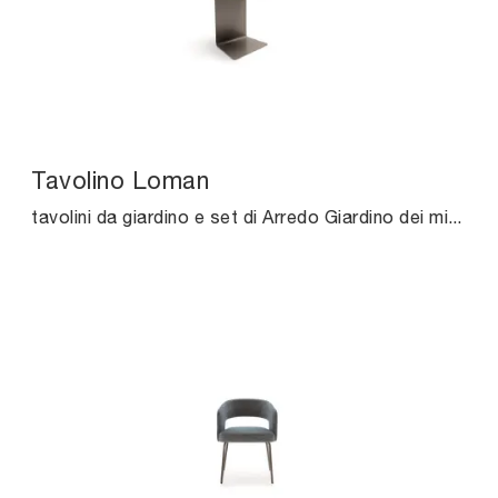
Tavolino Loman
tavolini da giardino e set di Arredo Giardino dei migliori brand: scopri di più sul modello Tavolino Loman di Ditre Italia, clicca subito!