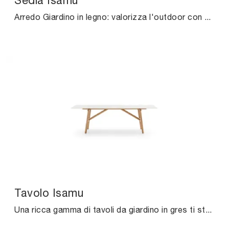
Sedia Isamu
Arredo Giardino in legno: valorizza l'outdoor con svariate offerte di sedie da giardino della marca Ditre Italia.
Tavolo Isamu
Una ricca gamma di tavoli da giardino in gres ti sta aspettando nel nostro punto vendita: clicca e scopri il modello Tavolo Isamu di Ditre Italia.