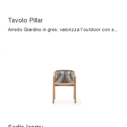
Tavolo Pillar
Arredo Giardino in gres: valorizza l'outdoor con svariate offerte di tavoli da giardino della firma Ditre Italia.