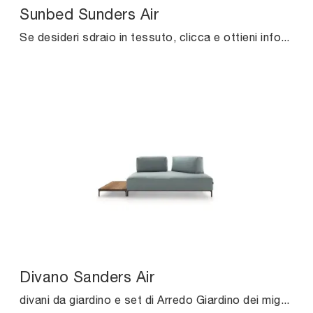
Sunbed Sunders Air
Se desideri sdraio in tessuto, clicca e ottieni informazioni sul modello Sunbed Sunders Air dell'azienda Ditre Italia.
Divano Sanders Air
divani da giardino e set di Arredo Giardino dei migliori produttori: scopri di più sul modello Divano Sanders Air di Ditre Italia, clicca subito!