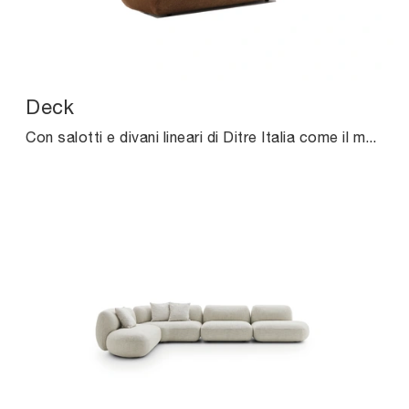
Deck
Con salotti e divani lineari di Ditre Italia come il modello Deck in tessuto, potrai ultimare il tuo progetto d'arredo.