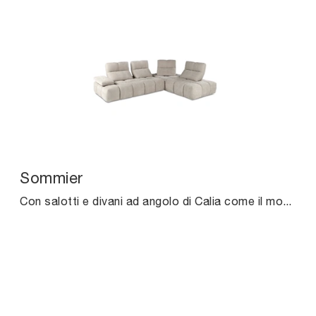
Sommier
Con salotti e divani ad angolo di Calia come il modello Sommier in tessuto, potrai completare il tuo progetto d'arredo.