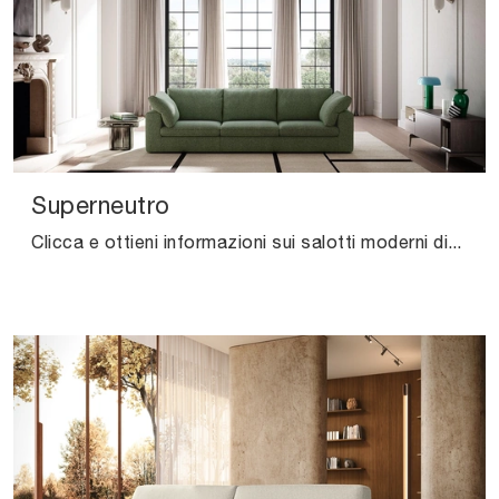
Superneutro
Clicca e ottieni informazioni sui salotti moderni di Felis! Molteplici modelli di divani, come Superneutro, ti aspettano.