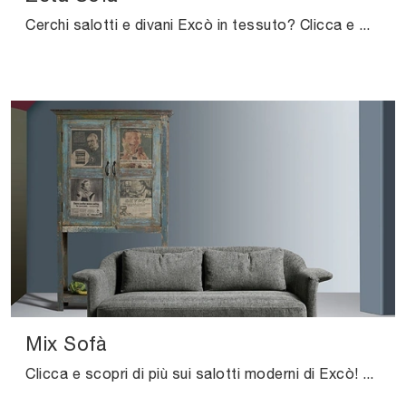
Cerchi salotti e divani Excò in tessuto? Clicca e scopri di più sul modello Zeta Sofà per spazi moderni.
Mix Sofà
Clicca e scopri di più sui salotti moderni di Excò! Differenti modelli di divani, come Mix Sofà, ti aspettano.