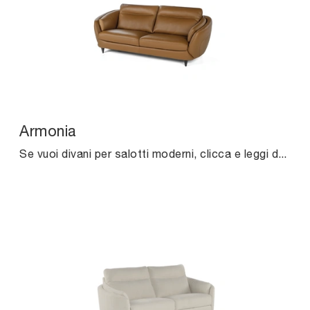
Armonia
Se vuoi divani per salotti moderni, clicca e leggi di più sul modello Armonia in pelle della marca Calia.