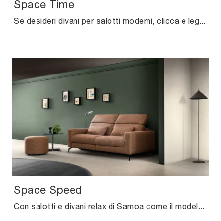
Space Time
Se desideri divani per salotti moderni, clicca e leggi di più sul modello Space Time in tessuto del marchio Samoa.
Space Speed
Con salotti e divani relax di Samoa come il modello Space Speed in tessuto, potrai completare il tuo concept d'arredo.