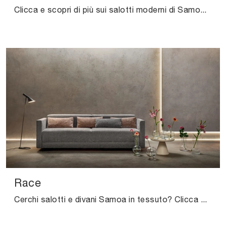
Clicca e scopri di più sui salotti moderni di Samoa! Diversi modelli di divani, come City, ti aspettano.
Race
Cerchi salotti e divani Samoa in tessuto? Clicca e scopri di più sul modello Race per spazi design.