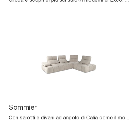
Sommier
Con salotti e divani ad angolo di Calia come il modello Sommier in tessuto, potrai completare il tuo progetto d'arredo.