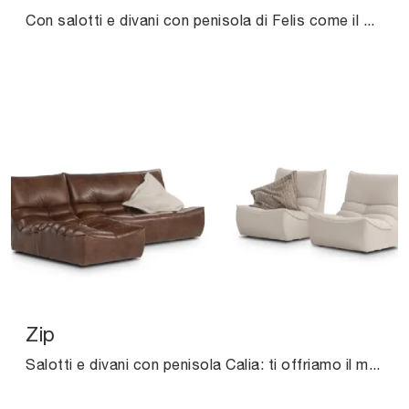
Con salotti e divani con penisola di Felis come il modello Muffin in tessuto, potrai completare il tuo progetto d'arredo.
Zip
Salotti e divani con penisola Calia: ti offriamo il modello Zip in pelle per valorizzare il living.