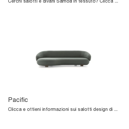
Cerchi salotti e divani Samoa in tessuto? Clicca e scopri di più sul modello Clock per spazi design.
Pacific
Clicca e ottieni informazioni sui salotti design di Ditre Italia! Diversi modelli di divani, come Pacific, ti attendono.