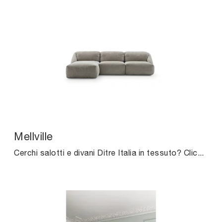
Mellville
Cerchi salotti e divani Ditre Italia in tessuto? Clicca e scopri di più sul modello Mellville per spazi design.