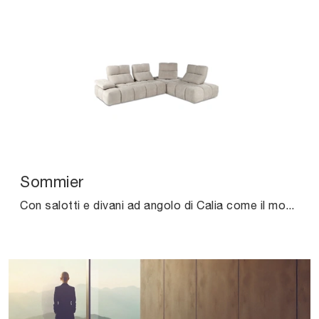
Sommier
Con salotti e divani ad angolo di Calia come il modello Sommier in tessuto, potrai completare il tuo progetto d'arredo.