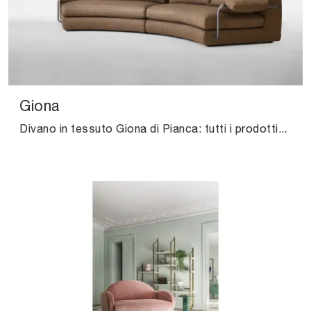
Giona
Divano in tessuto Giona di Pianca: tutti i prodotti del brand sono sinonimo di resistenza negli anni, qualità di materiali e rivestimenti, linee ...