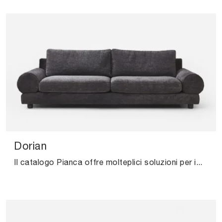
Dorian
Il catalogo Pianca offre molteplici soluzioni per impreziosire gli interni all'insegna di praticità e design, mettendo al centro il tuo comfort.