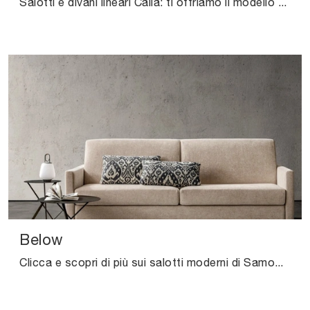
Salotti e divani lineari Calia: ti offriamo il modello Choco Magic in pelle per arricchire il living.
Below
Clicca e scopri di più sui salotti moderni di Samoa! Diversi modelli di divani, come Below, ti attendono.