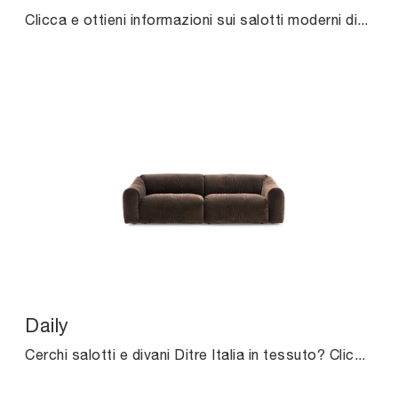
Clicca e ottieni informazioni sui salotti moderni di Ditre Italia! Vari modelli di divani, come Alta, ti attendono.
Daily
Cerchi salotti e divani Ditre Italia in tessuto? Clicca e ottieni informazioni sul modello Daily per spazi moderni.