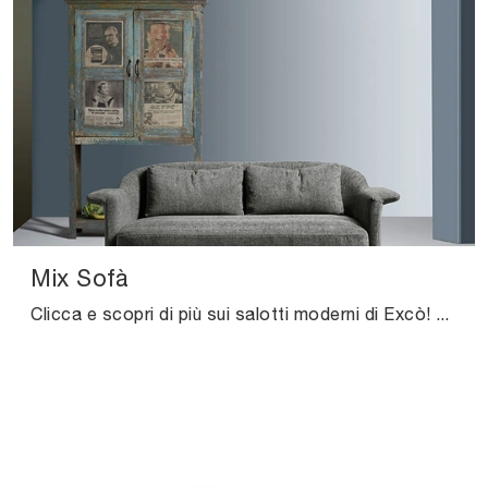
Mix Sofà
Clicca e scopri di più sui salotti moderni di Excò! Differenti modelli di divani, come Mix Sofà, ti aspettano.