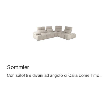
Sommier
Con salotti e divani ad angolo di Calia come il modello Sommier in tessuto, potrai completare il tuo progetto d'arredo.