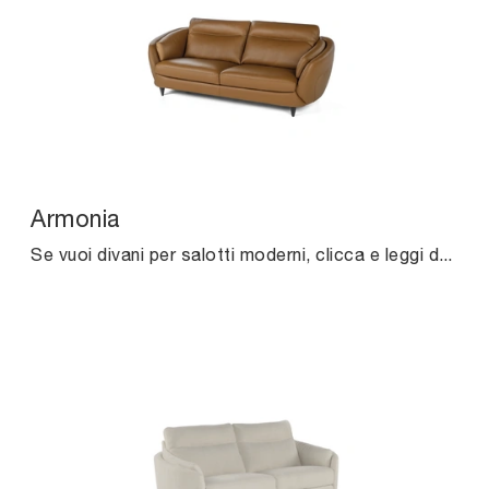
Armonia
Se vuoi divani per salotti moderni, clicca e leggi di più sul modello Armonia in pelle della marca Calia.