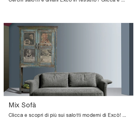
Mix Sofà
Clicca e scopri di più sui salotti moderni di Excò! Differenti modelli di divani, come Mix Sofà, ti aspettano.