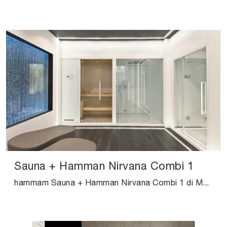
Sauna + Hamman Nirvana Combi 1
hammam Sauna + Hamman Nirvana Combi 1 di Megius: scopri l'Arredo Bagno in legno design e arreda la stanza del benessere.