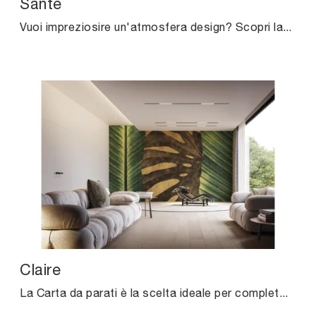
Sante
Vuoi impreziosire un'atmosfera design? Scopri la Carta da parati vinilica di Instabilelab: il modello Sante ti attende!
Claire
La Carta da parati è la scelta ideale per completare i tuoi interni! Ultima un'ambientazione design con il modello Claire di Instabilelab.