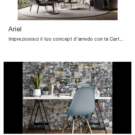
Ariel
Impreziosisci il tuo concept d'arredo con la Carta da parati vinilica: se cerchi una soluzione design, Ariel fa al caso tuo.