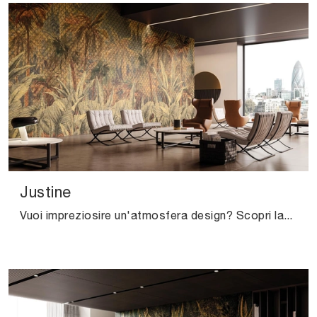
Justine
Vuoi impreziosire un'atmosfera design? Scopri la Carta da parati vinilica di Instabilelab: il modello Justine ti sta aspettando!