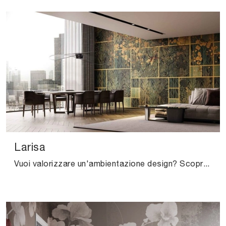
Larisa
Vuoi valorizzare un'ambientazione design? Scopri la Carta da parati vinilica di Instabilelab: il modello Larisa ti attende!