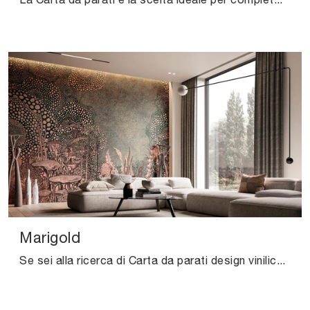
Marigold
Se sei alla ricerca di Carta da parati design vinilica, clicca e scopri di più sulle svariate offerte di Instabilelab come il modello Marigold.