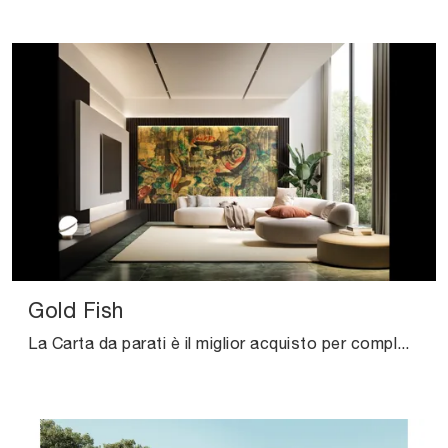
Gold Fish
La Carta da parati è il miglior acquisto per completare i tuoi locali! Ultima un'atmosfera design con il modello Gold Fish di Instabilelab.