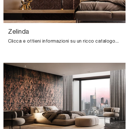
Zelinda
Clicca e ottieni informazioni su un ricco catalogo di Carta da parati vinilica design: il modello Zelinda di Instabilelab ti attende!