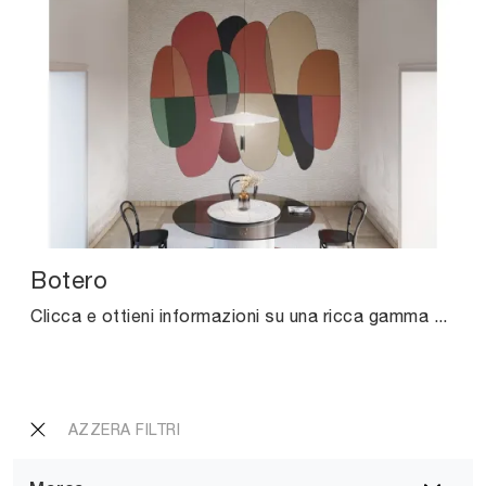
Botero
Clicca e ottieni informazioni su una ricca gamma di Carta da parati vinilica design: il modello Botero di Instabilelab ti attende!
AZZERA FILTRI