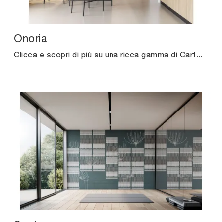
Onoria
Clicca e scopri di più su una ricca gamma di Carta da parati vinilica design: il modello Onoria di Instabilelab ti aspetta!