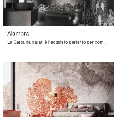
Alambra
La Carta da parati è l'acquisto perfetto per completare i tuoi spazi! Ultima un'atmosfera design con il modello Alambra di Instabilelab.