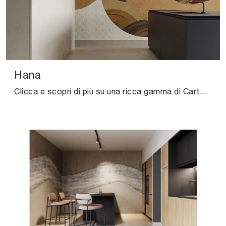
Hana
Clicca e scopri di più su una ricca gamma di Carta da parati vinilica design: il modello Hana di Instabilelab ti attende!