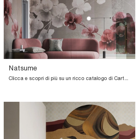
Natsume
Clicca e scopri di più su un ricco catalogo di Carta da parati vinilica design: il modello Natsume di Instabilelab ti aspetta!