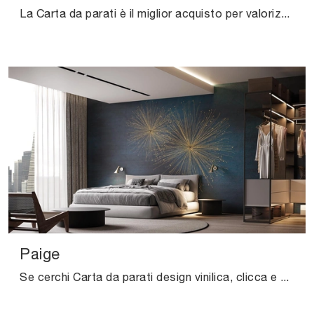
La Carta da parati è il miglior acquisto per valorizzare i tuoi locali! Ultima un'atmosfera design con il modello Golden Leaf di Instabilelab.
Paige
Se cerchi Carta da parati design vinilica, clicca e scopri di più sulle svariate offerte di Instabilelab come il modello Paige.