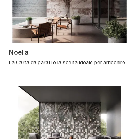
Noelia
La Carta da parati è la scelta ideale per arricchire i tuoi interni! Ultima un'atmosfera design con il modello Noelia di Instabilelab.