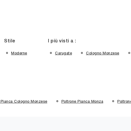
Stile
I più visti a :
Moderne
Carugate
Cologno Monzese
e Pianca Cologno Monzese
Poltrone Pianca Monza
Poltron