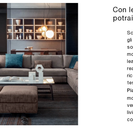
Con l
potrai
Sc
gl
so
mo
le
re
ri
te
Pi
mo
ve
li
co