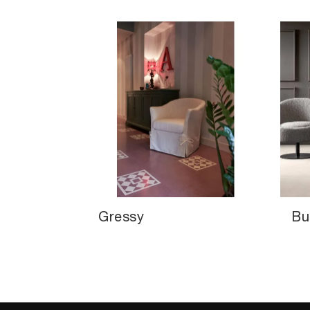
Gressy
Bu