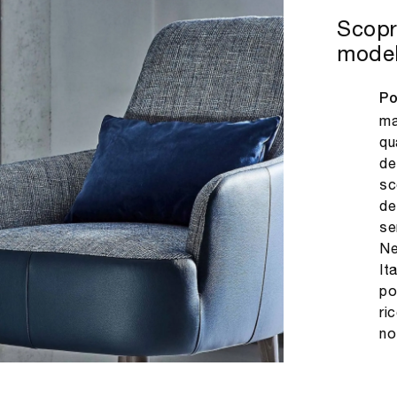
Scopri
modell
Po
ma
qu
de
sc
de
se
Ne
It
po
ri
no