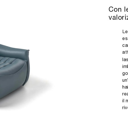
Con l
valori
Le
es
ca
at
la
im
go
un
ha
re
il
ri