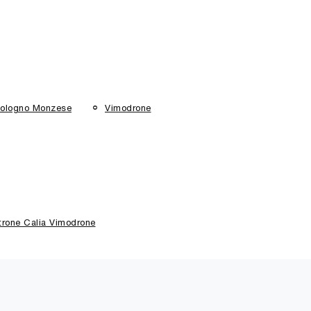
ologno Monzese
Vimodrone
trone Calia Vimodrone