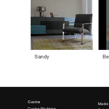
Sandy
Be
Cucine
Madie
Cucine Moderne