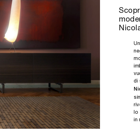
Scopri
modern
Nicol
Un
ne
mo
im
vu
di
Ni
si
ri
lo
in