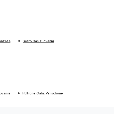
onzese
Sesto San Giovanni
iovanni
Poltrone Calia Vimodrone