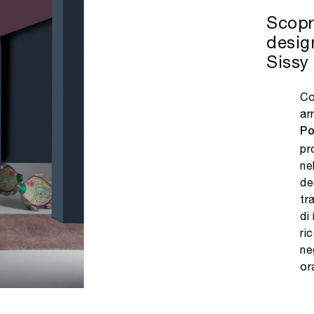
Scopri
design
Sissy
Co
ar
Po
pr
ne
de
tr
di
ri
ne
or