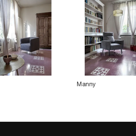
a
Manny