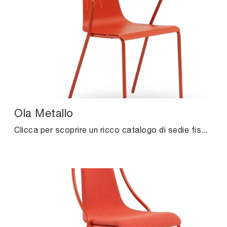
Ola Metallo
Clicca per scoprire un ricco catalogo di sedie fisse per stanze design: il modello Ola Metallo di Midj ti sta aspettando!