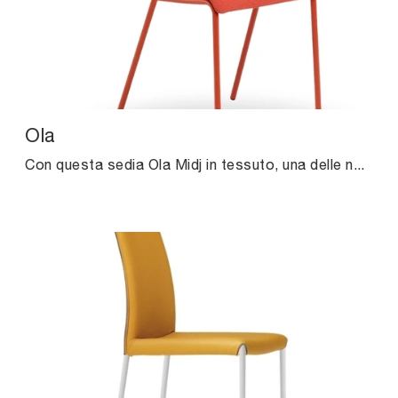
Ola
Con questa sedia Ola Midj in tessuto, una delle nostre sedute fisse design, potrai completare i tuoi locali.