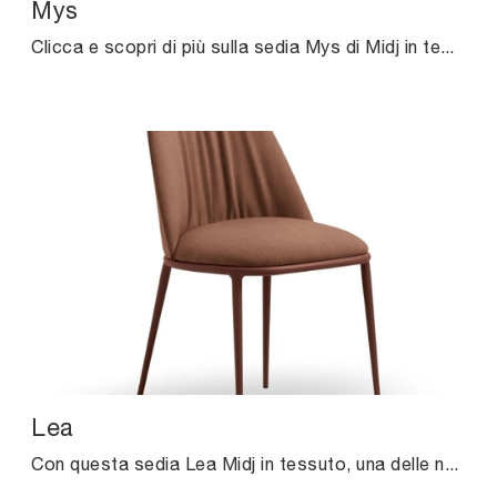
Mys
Clicca e scopri di più sulla sedia Mys di Midj in tessuto: le più originali Sedie fisse design ti aspettano.
Lea
Con questa sedia Lea Midj in tessuto, una delle nostre sedute fisse moderne, potrai completare i tuoi locali.