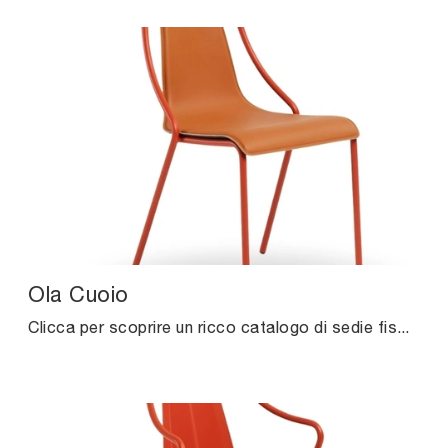
Ola Cuoio
Clicca per scoprire un ricco catalogo di sedie fisse per stanze design: il modello Ola Cuoio di Midj ti attende!