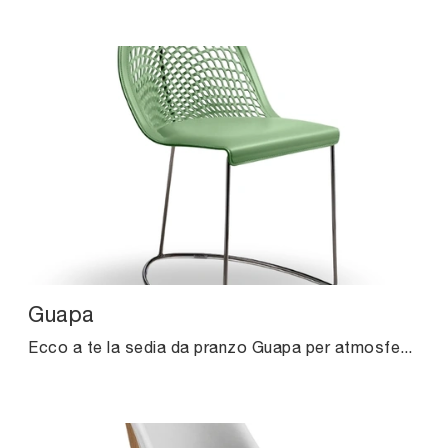
Guapa
Ecco a te la sedia da pranzo Guapa per atmosfere design, tra le più originali Sedie fisse di Midj.