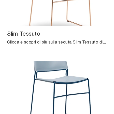
Slim Tessuto
Clicca e scopri di più sulla seduta Slim Tessuto di Midj in tessuto: le più belle Sedie fisse moderne ti aspettano.