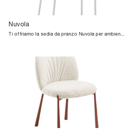
Nuvola
Ti offriamo la sedia da pranzo Nuvola per ambientazioni moderne, tra le più esclusive Sedie fisse di Midj.