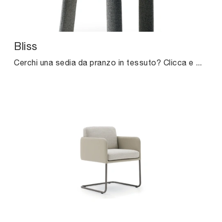
Bliss
Cerchi una sedia da pranzo in tessuto? Clicca e scopri il modello Bliss di Ditre Italia per ultimare i tuoi locali alla perfezione.