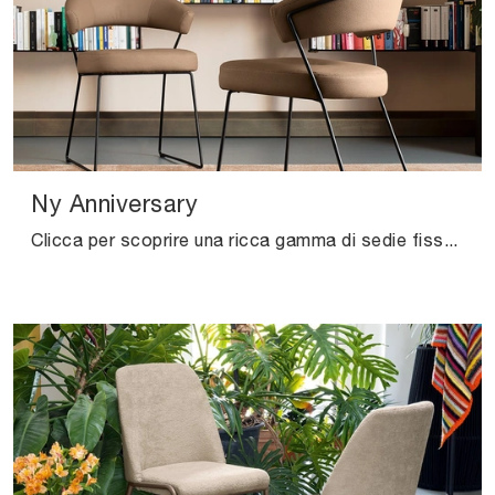
Ny Anniversary
Clicca per scoprire una ricca gamma di sedie fisse per stanze moderne: il modello Ny Anniversary di Connubia ti attende!