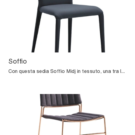
Soffio
Con questa sedia Soffio Midj in tessuto, una tra le nostre sedute fisse moderne, potrai impreziosire i tuoi interni.