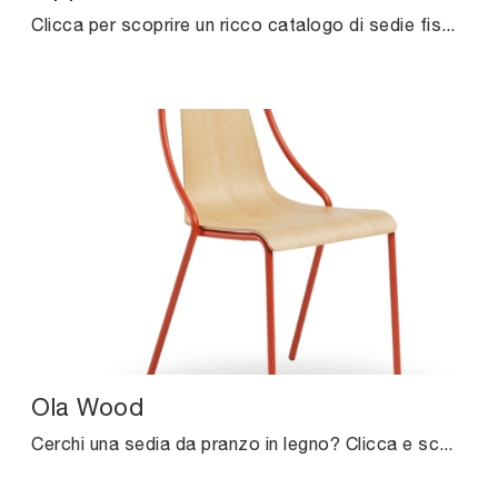
Clicca per scoprire un ricco catalogo di sedie fisse per stanze design: il modello Pippi di Midj ti aspetta!
Ola Wood
Cerchi una sedia da pranzo in legno? Clicca e scopri il modello Ola Wood di Midj per completare i tuoi spazi alla perfezione.