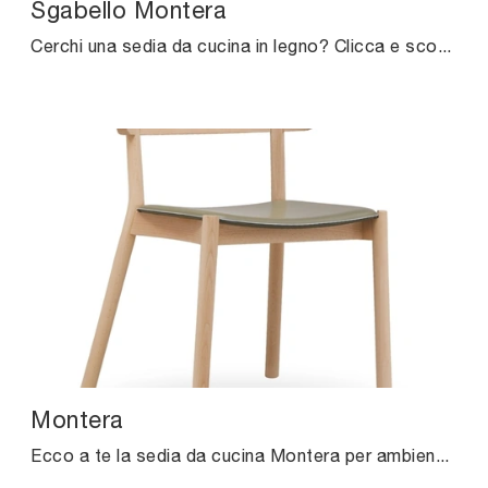
Sgabello Montera
Cerchi una sedia da cucina in legno? Clicca e scopri il modello Sgabello Montera di Midj per completare i tuoi locali al meglio.
Montera
Ecco a te la sedia da cucina Montera per ambientazioni moderne, tra le più originali Sedie fisse di Midj.