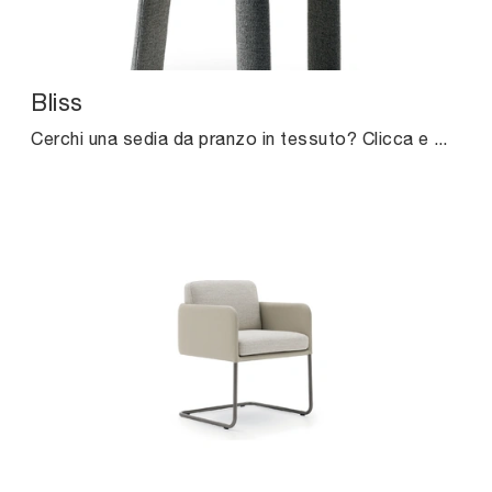
Bliss
Cerchi una sedia da pranzo in tessuto? Clicca e scopri il modello Bliss di Ditre Italia per ultimare i tuoi locali alla perfezione.