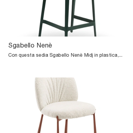
Sgabello Nenè
Con questa sedia Sgabello Nenè Midj in plastica, una delle nostre sedute sgabelli moderne, potrai valorizzare i tuoi locali.