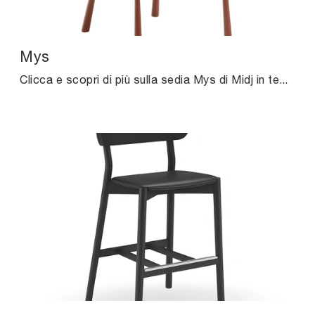
Mys
Clicca e scopri di più sulla sedia Mys di Midj in tessuto: le più originali Sedie fisse design ti aspettano.