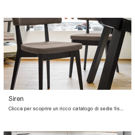
Siren
Clicca per scoprire un ricco catalogo di sedie fisse per stanze moderne: il modello Siren di Connubia ti aspetta!