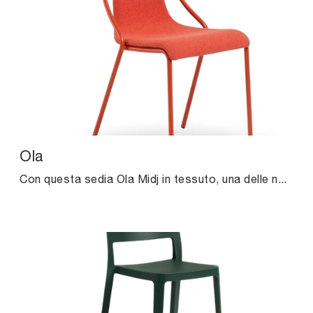
Ola
Con questa sedia Ola Midj in tessuto, una delle nostre sedute fisse design, potrai completare i tuoi locali.