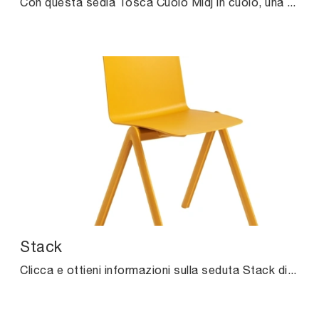
Con questa sedia Tosca Cuoio Midj in cuoio, una delle nostre sedute fisse moderne, potrai completare i tuoi locali.
Stack
Clicca e ottieni informazioni sulla seduta Stack di Midj in plastica: le più esclusive Sedie impilabili moderne ti aspettano.