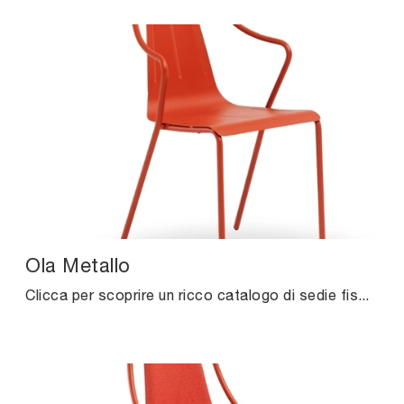
Ola Metallo
Clicca per scoprire un ricco catalogo di sedie fisse per stanze design: il modello Ola Metallo di Midj ti sta aspettando!