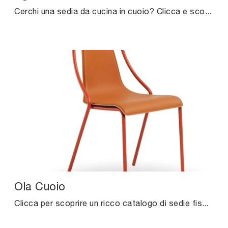
Cerchi una sedia da cucina in cuoio? Clicca e scopri il modello Sgabello Piuma di Midj per ultimare i tuoi interni ottimamente.
Ola Cuoio
Clicca per scoprire un ricco catalogo di sedie fisse per stanze design: il modello Ola Cuoio di Midj ti attende!