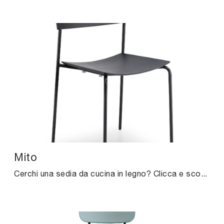
Mito
Cerchi una sedia da cucina in legno? Clicca e scopri il modello Mito di Midj per ultimare i tuoi interni alla perfezione.