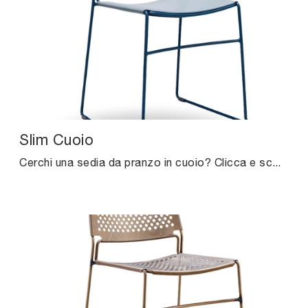
Slim Cuoio
Cerchi una sedia da pranzo in cuoio? Clicca e scopri il modello Slim Cuoio di Midj per completare i tuoi interni al meglio.