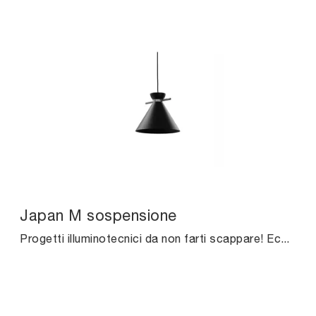
Japan M sospensione
Progetti illuminotecnici da non farti scappare! Ecco qui la lampada a sospensione moderna Japan M sospensione di Midj.