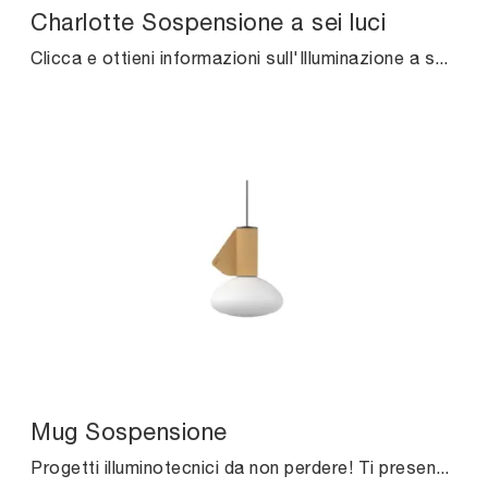
Charlotte Sospensione a sei luci
Clicca e ottieni informazioni sull'Illuminazione a sospensione design di Midj: il modello Charlotte Sospensione a sei luci in metallo ti aspetta!
Mug Sospensione
Progetti illuminotecnici da non perdere! Ti presentiamo la lampada a sospensione design Mug Sospensione di Midj.