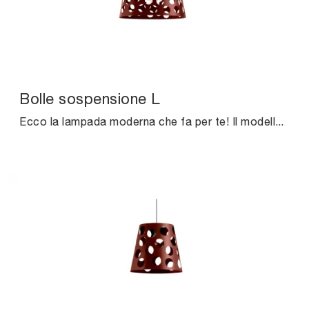
Bolle sospensione L
Ecco la lampada moderna che fa per te! Il modello Bolle sospensione L è una tra le nostre lampade a sospensione di Midj.