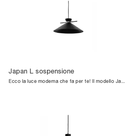
Japan L sospensione
Ecco la luce moderna che fa per te! Il modello Japan L sospensione è una delle nostre lampade a sospensione di Midj.