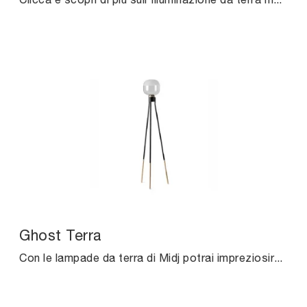
Ghost Terra
Con le lampade da terra di Midj potrai impreziosire i tuoi spazi: clicca e scopri l'Illuminazione design Ghost Terra!