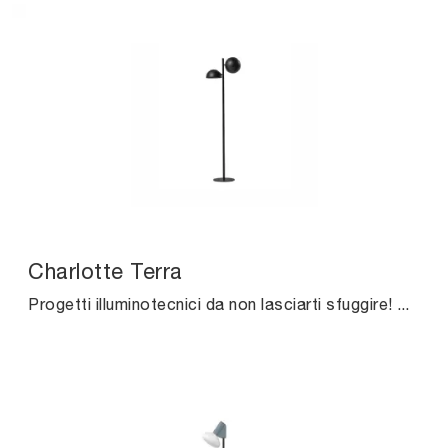
Charlotte Terra
Progetti illuminotecnici da non lasciarti sfuggire! Eccoti la lampada da terra moderna Charlotte Terra di Midj.