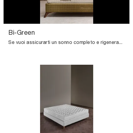
Bi-Green
Se vuoi assicurarti un sonno completo e rigenerante, scopri i Materassi in lattice matrimoniali come il modello Bi-Green Altrenotti.