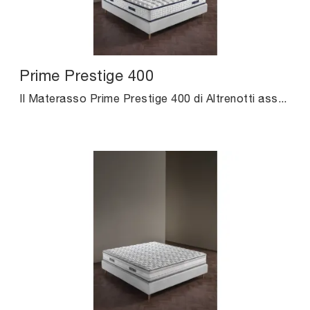
Prime Prestige 400
Il Materasso Prime Prestige 400 di Altrenotti assicura un appoggio corretto ad ognuno, o meglio la giusta posizione per la spina dorsale durante la ...