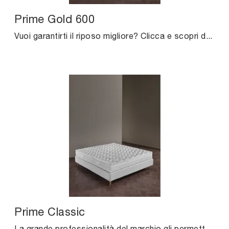
Prime Gold 600
Vuoi garantirti il riposo migliore? Clicca e scopri di più sul materasso Prime Gold 600 tra i modelli a molle matrimoniali di Altrenotti!
Prime Classic
La grande professionalità del marchio gli permette di raggiungere con i suoi prodotti di qualità l'eccellenza in termini di prestazioni e comfort.