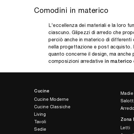
Comodini in materico
L'eccellenza dei materiali e la loro fu
ciascuno. Glipezzi di arredo che propo
perciò anche in materico di differenti 
nella progettazione e post acquisto.
quanto concerne il design, ma anche p
composizioni arredative
in materico
Cucine
Madie
Cucine Moderne
Salott
Cucine Classiche
Arred
Living
Zona 
Tavoli
Letti
Sedie