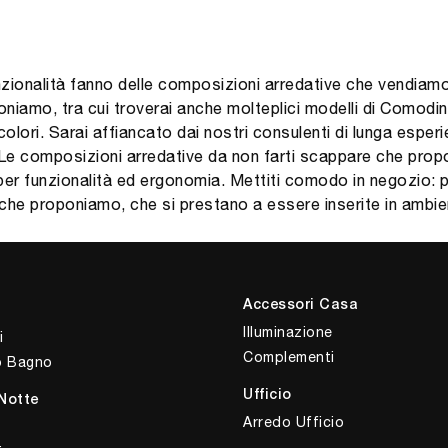
nzionalità fanno delle composizioni arredative che vendiamo le
niamo, tra cui troverai anche molteplici modelli di Comodini,
colori. Sarai affiancato dai nostri consulenti di lunga esper
 Le composizioni arredative da non farti scappare che prop
er funzionalità ed ergonomia. Mettiti comodo in negozio: puo
che proponiamo, che si prestano a essere inserite in ambient
Accessori Casa
Illuminazione
i
Complementi
o Bagno
Ufficio
Notte
Arredo Ufficio