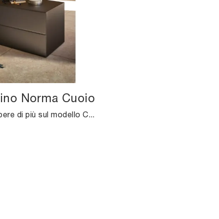
no Norma Cuoio
Se vuoi sapere di più sul modello Comodino Norma Cuoio, clicca e scopri i Comodini e comò Pianca ideali per la tua zona del riposo.