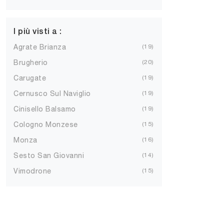
I più visti a :
Agrate Brianza
19
Brugherio
20
Carugate
19
Cernusco Sul Naviglio
19
Cinisello Balsamo
19
Cologno Monzese
15
Monza
16
Sesto San Giovanni
14
Vimodrone
15