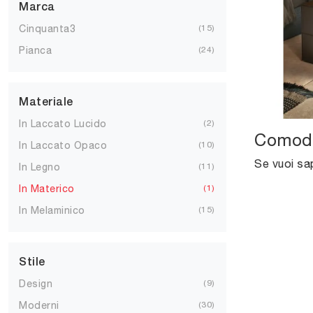
Marca
Cinquanta3
15
Pianca
24
Materiale
In Laccato Lucido
2
Comodi
In Laccato Opaco
10
In Legno
11
In Materico
1
In Melaminico
15
Stile
Design
9
Moderni
30