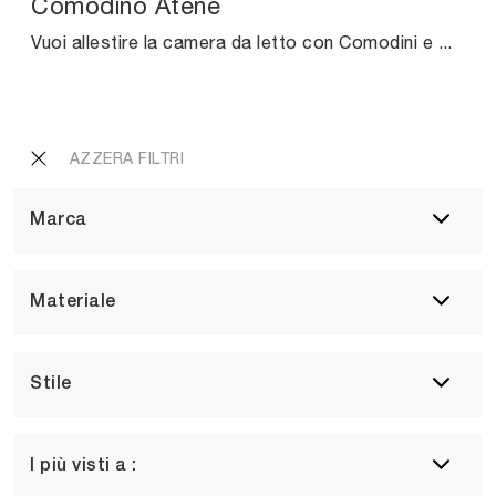
Comodino Atene
Vuoi allestire la camera da letto con Comodini e cassettiere di Cinquanta3? Ti presentiamo il modello Comodino Atene in melaminico per spazi moderni.
AZZERA FILTRI
Marca
Materiale
Stile
I più visti a :