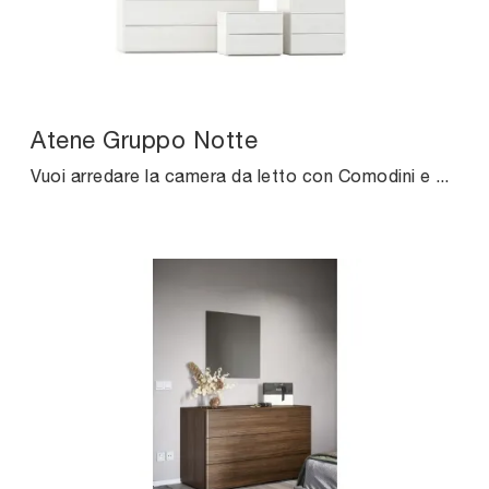
Atene Gruppo Notte
Vuoi arredare la camera da letto con Comodini e mobili con cassetti di Cinquanta3? Ti presentiamo il modello Atene Gruppo Notte in melaminico per ...