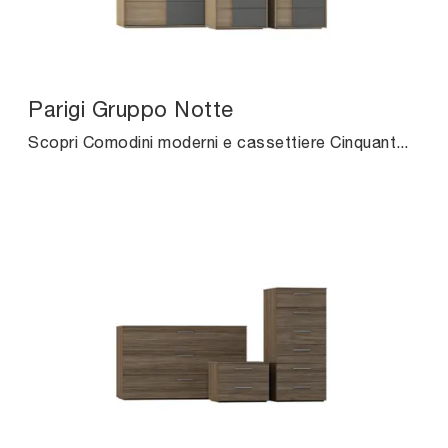
Parigi Gruppo Notte
Scopri Comodini moderni e cassettiere Cinquanta3! Il modello Parigi Gruppo Notte costruito in melaminico è l'acquisto perfetto.