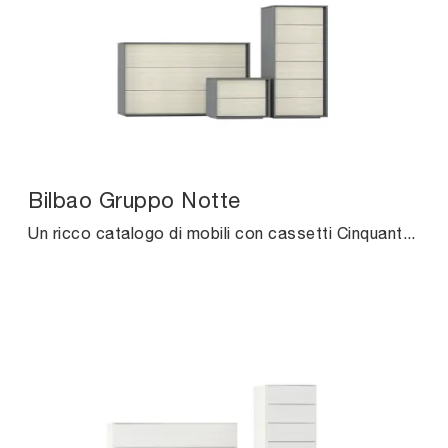
Bilbao Gruppo Notte
Un ricco catalogo di mobili con cassetti Cinquanta3: i comodini moderni in melaminico, come Bilbao Gruppo Notte, sono tra le soluzioni più belle.