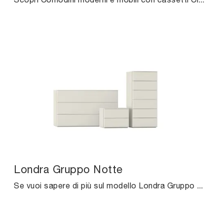
Londra Gruppo Notte
Se vuoi sapere di più sul modello Londra Gruppo Notte, clicca e scopri i Comodini e comò Cinquanta3 ideali per la tua camera da letto.