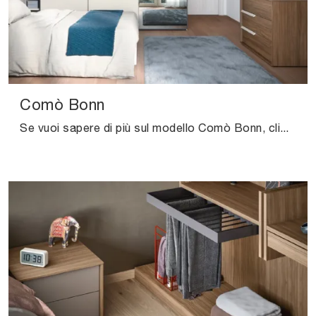
Comò Bonn
Se vuoi sapere di più sul modello Comò Bonn, clicca e scopri i Comodini e comò Cinquanta3 ideali per la tua zona del riposo.