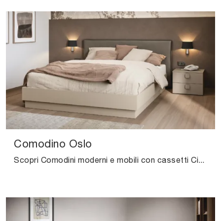
Comodino Oslo
Scopri Comodini moderni e mobili con cassetti Cinquanta3! Il modello Comodino Oslo realizzato in melaminico è il miglior acquisto.