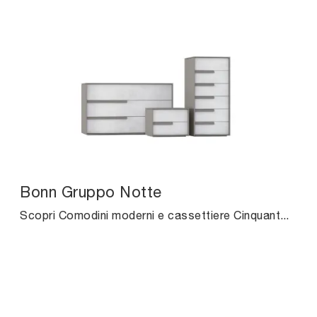
Bonn Gruppo Notte
Scopri Comodini moderni e cassettiere Cinquanta3! Il modello Bonn Gruppo Notte realizzato in melaminico è la scelta ideale.