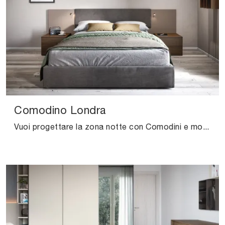
Comodino Londra
Vuoi progettare la zona notte con Comodini e mobili con cassetti di Cinquanta3? Ecco qui il modello Comodino Londra in melaminico per spazi moderni.