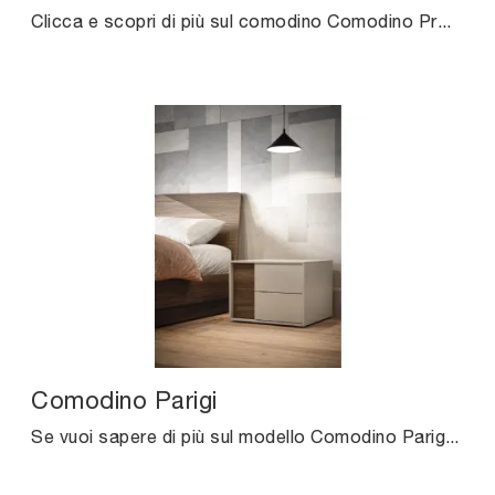
Clicca e scopri di più sul comodino Comodino Praga: Comodini e mobili con cassetti di Cinquanta3 sono ideali per spazi moderni.
Comodino Parigi
Se vuoi sapere di più sul modello Comodino Parigi, clicca e scopri i Comodini e comò Cinquanta3 ideali per la tua zona notte.