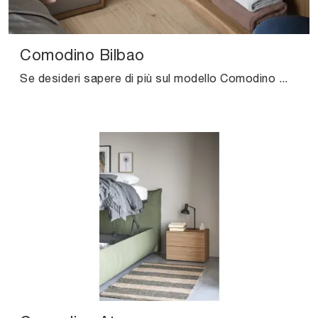
Comodino Bilbao
Se desideri sapere di più sul modello Comodino Bilbao, clicca e scopri i Comodini e comò Cinquanta3 ideali per la tua zona notte.