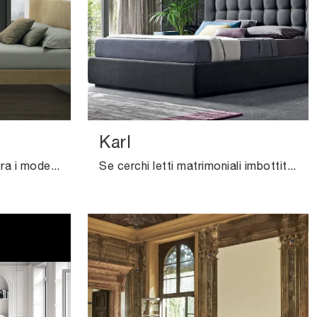
Karl
Il letto Bergè in tessuto, tra i modelli imbottiti matrimoniali design di V&Nice, è pensato per assicurarti il sonno più profondo.
Se cerchi letti matrimoniali imbottiti, eccoti il modello Karl in tessuto per completare la camera da letto.