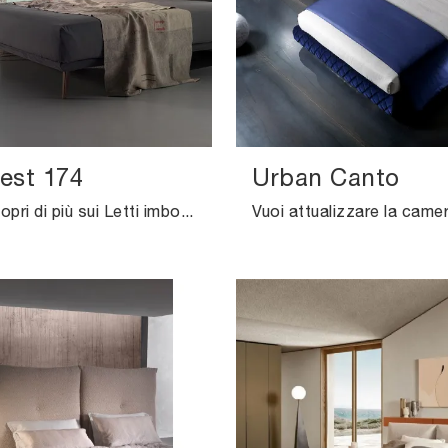
est 174
Urban Canto
Clicca e scopri di più sui Letti imbottiti: se desideri modelli matrimoniali design, il modello Twist Best 174 Excò fa per te.