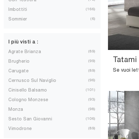
Imbottiti
166
Sommier
6
I più visti a :
Agrate Brianza
89
Tatami
Brugherio
99
Carugate
89
Cernusco Sul Naviglio
96
Cinisello Balsamo
101
Cologno Monzese
93
Monza
98
Sesto San Giovanni
106
Vimodrone
89