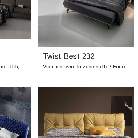
Twist Best 232
Se vuoi letti matrimoniali imbottiti, ecco qui il modello Twist Best 290 in tessuto per arricchire la camera da letto.
Vuoi rinnovare la zona notte? Ecco qui il letto in tessuto Twist Best 232 di Excò per spazi design.