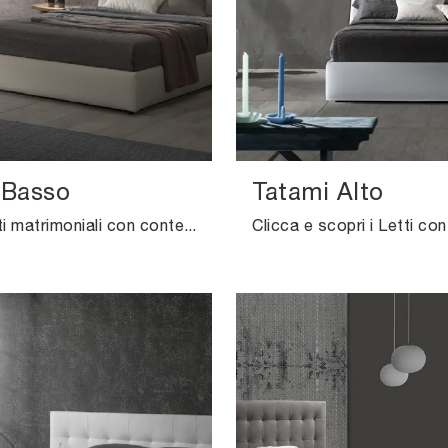
 Basso
Tatami Alto
Se vuoi letti matrimoniali con contenitore, eccoti il modello Tatami Basso in pelle per arricchire la camera da letto.