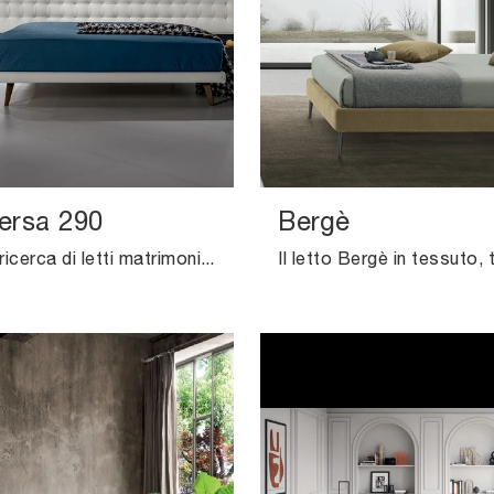
ersa 290
Bergè
Se sei alla ricerca di letti matrimoniali imbottiti, ecco qui il modello Twist Lersa 290 in tessuto per completare la zona notte.