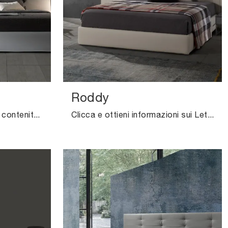
Roddy
Clicca e scopri i Letti con contenitore di Excò! Il modello Tatami Alto in tessuto ti attende nelle versioni matrimoniali.
Clicca e ottieni informazioni sui Letti imbottiti: se vuoi modelli matrimoniali design, il modello Roddy Excò fa per te.