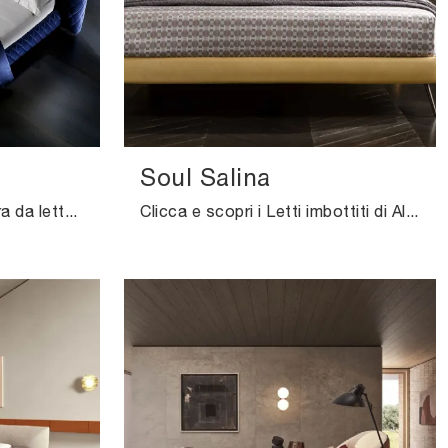
Soul Salina
Vuoi attualizzare la camera da letto? Eccoti il letto in tessuto Urban Canto di Altrenotti per spazi design.
Clicca e scopri i Letti imbottiti di Altrenotti! Il modello Soul Salina in pelle ti attende nelle versioni matrimoniali.