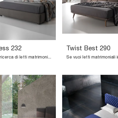
ess 232
Twist Best 290
Se sei alla ricerca di letti matrimoniali imbottiti, eccoti il modello Twist Tess 232 in tessuto per arricchire la zona notte.