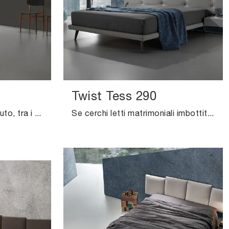
Twist Tess 290
Il letto Desio Maxi in tessuto, tra i modelli imbottiti a una piazza e mezza design di Excò, è pensato per garantirti il relax totale.
Se cerchi letti matrimoniali imbottiti, eccoti il modello Twist Tess 290 in pelle per completare la camera da letto.