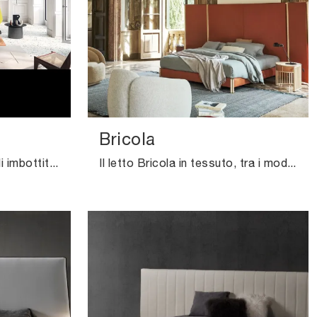
Bricola
Se cerchi letti matrimoniali imbottiti, ecco qui il modello Taipei in tessuto per valorizzare la camera da letto.
Il letto Bricola in tessuto, tra i modelli imbottiti matrimoniali design di Pianca, è ideale per assicurarti il sonno più profondo.