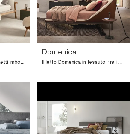
Domenica
Clicca e scopri di più sui Letti imbottiti: se sei alla ricerca di modelli matrimoniali design, il modello Fushimi Pianca fa al caso tuo.
Il letto Domenica in tessuto, tra i modelli imbottiti matrimoniali design di Pianca, è perfetto per garantirti il sonno più profondo.