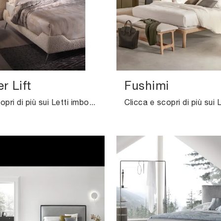
r Lift
Fushimi
Clicca e scopri di più sui Letti imbottiti: se desideri modelli matrimoniali design, il modello Designer Lift Altrenotti fa per te.