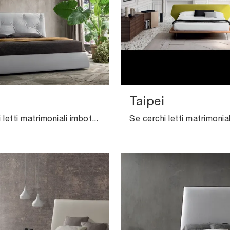
Taipei
Se desideri letti matrimoniali imbottiti, ti presentiamo il modello Lenny in tessuto per impreziosire la zona notte.