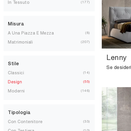
In Tessuto
177
Misura
A Una Piazza E Mezza
8
Matrimoniali
207
Lenny
Stile
Classici
14
Design
55
Moderni
146
Tipologia
Con Contenitore
33
Con Testiera
10