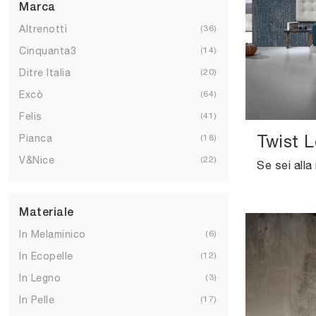
Marca
Altrenotti
36
Cinquanta3
14
Ditre Italia
20
Excò
64
Felis
41
Twist L
Pianca
18
V&Nice
22
Materiale
In Melaminico
6
In Ecopelle
12
In Legno
3
In Pelle
17