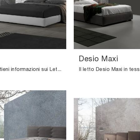
Desio Maxi
Clicca e ottieni informazioni sui Letti imbottiti: se cerchi modelli matrimoniali design, il modello Marion Excò fa per te.