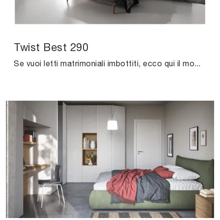
Twist Best 290
Se vuoi letti matrimoniali imbottiti, ecco qui il modello Twist Best 290 in tessuto per arricchire la camera da letto.