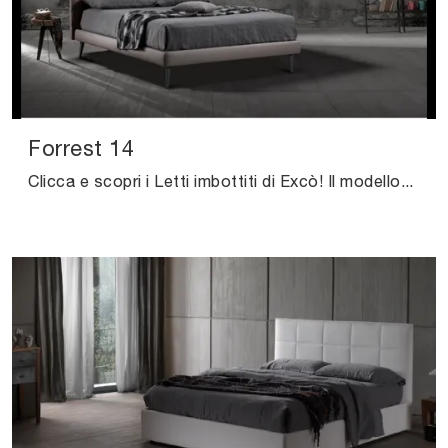
Forrest 14
Clicca e scopri i Letti imbottiti di Excò! Il modello Forrest 14 in ecopelle ti aspetta nelle versioni matrimoniali.