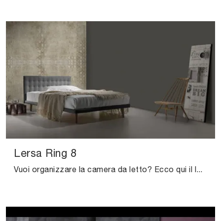
Lersa Ring 8
Vuoi organizzare la camera da letto? Ecco qui il letto in tessuto Lersa Ring 8 di Excò per spazi moderni.