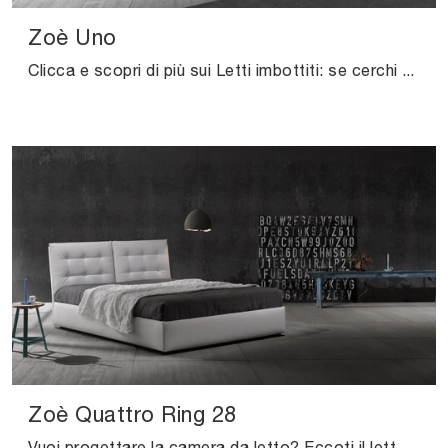
Zoè Uno
Clicca e scopri di più sui Letti imbottiti: se cerchi modelli matrimoniali moderni, il modello Zoè Uno Excò fa per te.
Zoè Quattro Ring 28
Vuoi progettare la camera da letto? Eccoti il letto in tessuto Zoè Quattro Ring 28 di Excò per spazi moderni.