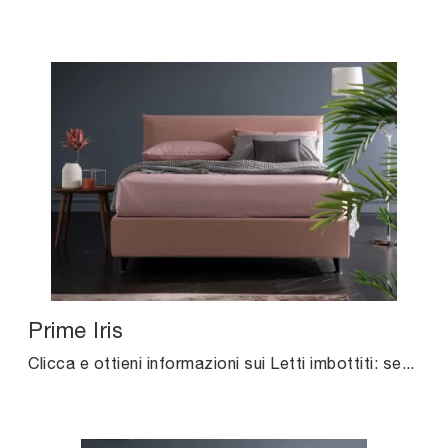
Prime Iris
Clicca e ottieni informazioni sui Letti imbottiti: se vuoi modelli matrimoniali classici, il modello Prime Iris Altrenotti fa al caso tuo.