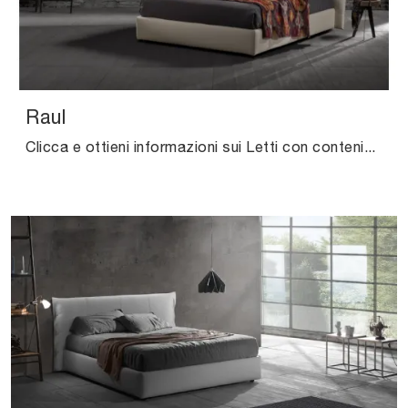
Raul
Clicca e ottieni informazioni sui Letti con contenitore: se sei alla ricerca di modelli matrimoniali moderni, il modello Raul Excò fa al caso tuo.