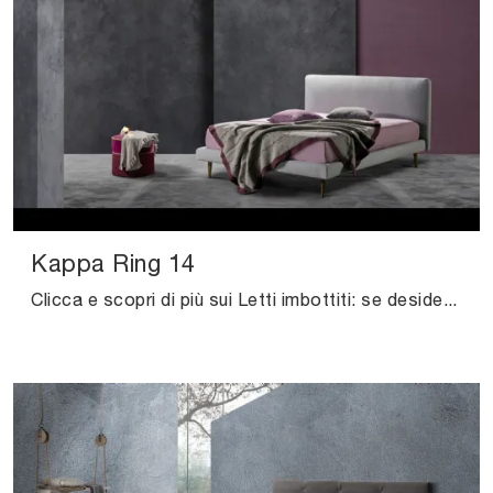
Kappa Ring 14
Clicca e scopri di più sui Letti imbottiti: se desideri modelli matrimoniali moderni, il modello Kappa Ring 14 Excò fa al caso tuo.