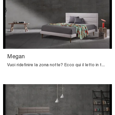
Megan
Vuoi ridefinire la zona notte? Ecco qui il letto in tessuto Megan di Excò per spazi moderni.