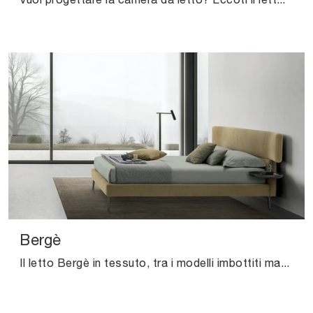
Bergè
Il letto Bergè in tessuto, tra i modelli imbottiti matrimoniali design di V&Nice, è pensato per assicurarti il sonno più profondo.