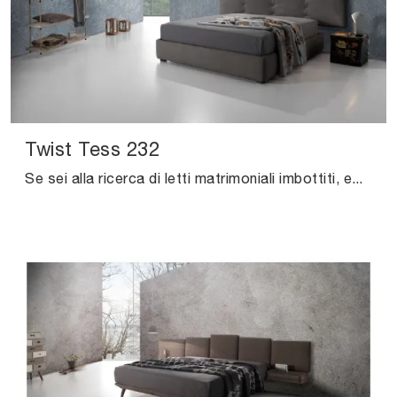
Twist Tess 232
Se sei alla ricerca di letti matrimoniali imbottiti, eccoti il modello Twist Tess 232 in tessuto per arricchire la zona notte.