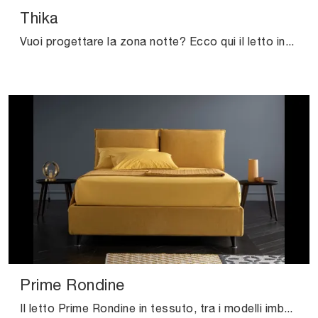
Thika
Vuoi progettare la zona notte? Ecco qui il letto in tessuto Thika di Cinquanta3 per spazi moderni.
Prime Rondine
Il letto Prime Rondine in tessuto, tra i modelli imbottiti matrimoniali moderni di Altrenotti, è ideale per assicurarti il relax totale.