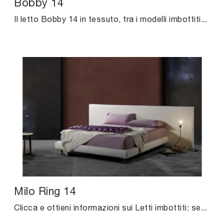
Bobby 14
Il letto Bobby 14 in tessuto, tra i modelli imbottiti matrimoniali moderni di Excò, è perfetto per assicurarti il riposo migliore.
Milo Ring 14
Clicca e ottieni informazioni sui Letti imbottiti: se desideri modelli matrimoniali moderni, il modello Milo Ring 14 Excò fa per te.