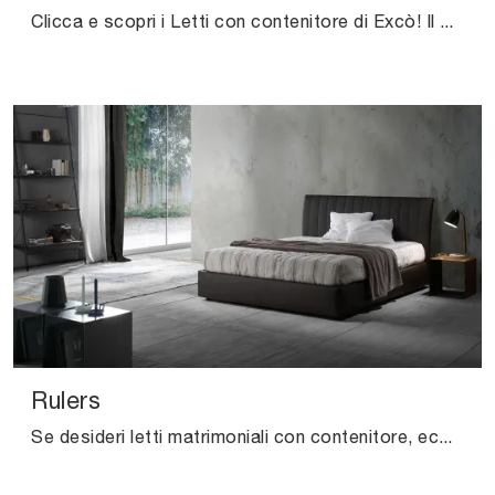
Clicca e scopri i Letti con contenitore di Excò! Il modello Tatami Alto in tessuto ti attende nelle versioni matrimoniali.
Rulers
Se desideri letti matrimoniali con contenitore, ecco qui il modello Rulers in tessuto per valorizzare la zona notte.