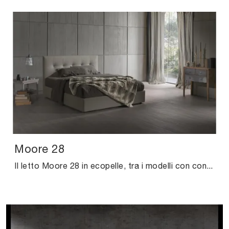
Moore 28
Il letto Moore 28 in ecopelle, tra i modelli con contenitore matrimoniali moderni di Excò, è ideale per assicurarti il riposo migliore.