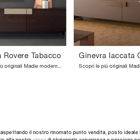
a Rovere Tabacco
Ginevra laccata
Scopri le più originali Madie moderne! Clicca e leggi l'articolo: madia Ginevra Rovere Tabacco in legno, soluzione funzionale ed esteticamente ...
a aspettando il nostro rinomato punto vendita, posto ideal
zie alla nostra
storia
di pluriennale esperienza e passione ne