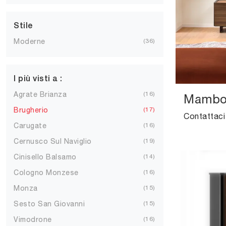
Stile
Moderne
36
I più visti a :
Agrate Brianza
16
Mambo 
Brugherio
17
Carugate
16
Cernusco Sul Naviglio
19
Cinisello Balsamo
14
Cologno Monzese
16
Monza
15
Sesto San Giovanni
15
Vimodrone
16