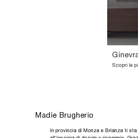
Ginevr
Madie Brugherio
In provincia di Monza e Brianza ti st
all'insegna di design e risparmio. Gra