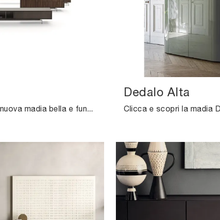
Dedalo Alta
Cerchi una nuova madia bella e funzionale dalle linee moderne? Ti offriamo il modello Eric di Ditre Italia, realizzato in legno.