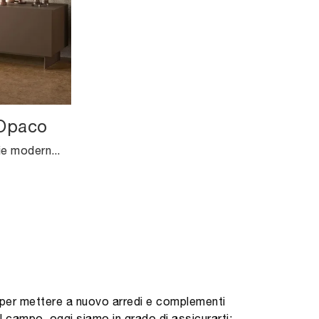
 Opaco
Scopri le più originali Madie moderne! Clicca e leggi l'articolo: mobile soggiorno Ginevra laccata Opaco in laccato opaco, soluzione pratica e ...
e per mettere a nuovo arredi e complementi
l campo, oggi siamo in grado di assicurarti: