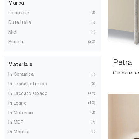
Marca
Connubia
3
Ditre Italia
9
Midj
4
Pianca
20
Petra
Materiale
In Ceramica
1
In Laccato Lucido
3
In Laccato Opaco
15
In Legno
10
In Materico
3
In MDF
3
In Metallo
1