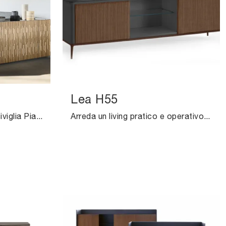
Lea H55
Clicca e scopri la madia Siviglia Pianca: se cerchi mobili in legno per stanze moderne, questa è la scelta ideale per te!
Arreda un living pratico e operativo con questa madia Lea H55 di Midj: scopri le più esclusive Madie in materico.