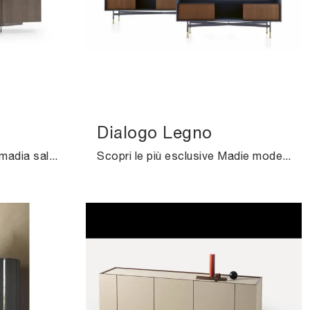
Dialogo Legno
Se desideri un modello di madia salvaspazio, scopri in negozio un ricco catalogo di Arredamento Casa delle migliori marche e contattaci per info e ...
Scopri le più esclusive Madie moderne! Clicca e leggi l'articolo: madia Dialogo Legno in legno, soluzione pratica e sofisticata.