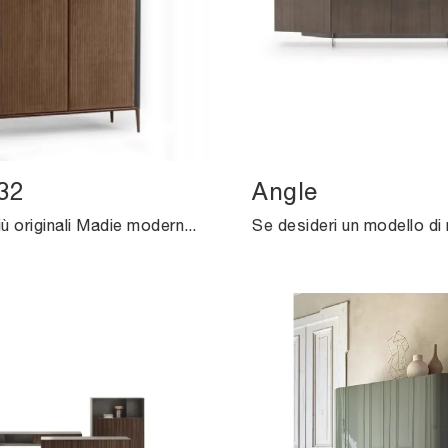
32
Angle
Scopri le più originali Madie moderne! Clicca e leggi l'articolo: madia Lea H132 in materico, soluzione funzionale ed esteticamente gradevole.