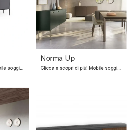
Norma Up
Clicca e scopri di più! Mobile soggiorno Lea H73 di Midj in laccato opaco: ti sta aspettando per impreziosire le tue stanze moderne.
Clicca e scopri di più! Mobile soggiorno Norma Up di Pianca in laccato opaco: ti aspetta per valorizzare le tue stanze moderne.