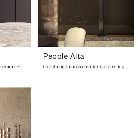
People Alta
Clicca e scopri la madia Cornice Pianca: se vuoi mobili in laccato opaco per stanze moderne, questa è la scelta ideale per te!
Cerchi una nuova madia bella e di grande qualità dalle linee moderne? Ti presentiamo il modello People Alta di Pianca, realizzato in laccato lucido.