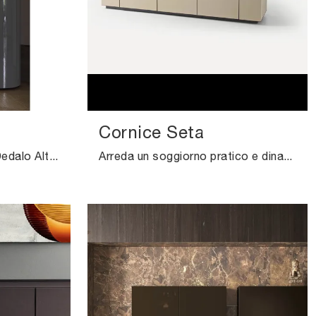
Cornice Seta
Clicca e scopri la madia Dedalo Alta Pianca: se cerchi mobili in laccato lucido per stanze moderne, questa è la scelta ideale per te!
Arreda un soggiorno pratico e dinamico con questa madia Cornice Seta di Pianca: scopri le più belle Madie in laccato opaco.