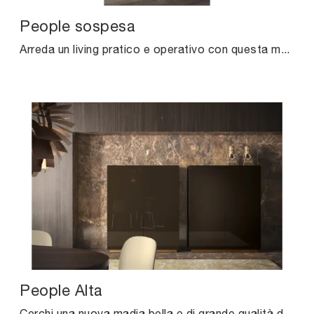
People sospesa
Arreda un living pratico e operativo con questa madia People sospesa di Pianca: scopri le più originali Madie in laccato lucido.
People Alta
Cerchi una nuova madia bella e di grande qualità dalle linee moderne? Ti presentiamo il modello People Alta di Pianca, realizzato in laccato lucido.