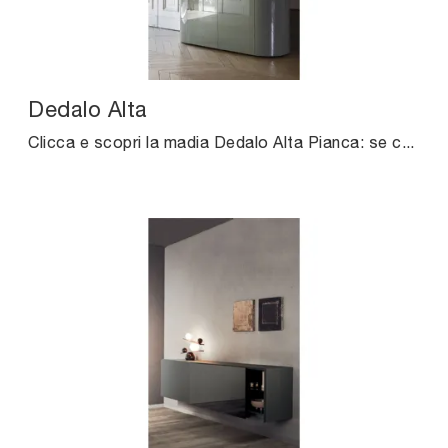
Dedalo Alta
Clicca e scopri la madia Dedalo Alta Pianca: se cerchi mobili in laccato lucido per stanze moderne, questa è la scelta ideale per te!