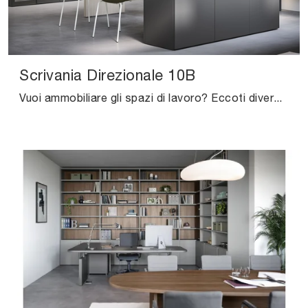
Scrivania Direzionale 10B
Vuoi ammobiliare gli spazi di lavoro? Eccoti diverse proposte di scrivanie direzionali in melaminico, come il modello Scrivania Direzionale 10B di ...