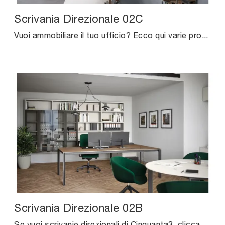
Scrivania Direzionale 02C
Vuoi ammobiliare il tuo ufficio? Ecco qui varie proposte di scrivanie direzionali in melaminico, come il modello Scrivania Direzionale 02C di ...
Scrivania Direzionale 02B
Se vuoi scrivanie direzionali di Cinquanta3, clicca e ottieni informazioni sul modello Scrivania Direzionale 02B in melaminico per uffici operativi e ...