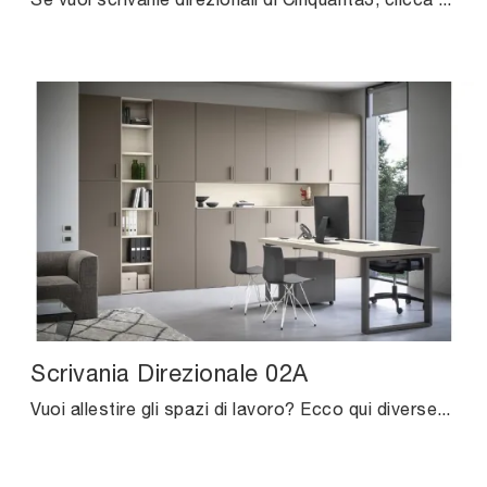
Scrivania Direzionale 02A
Vuoi allestire gli spazi di lavoro? Ecco qui diverse proposte di scrivanie direzionali in melaminico, come il modello Scrivania Direzionale 02A di ...