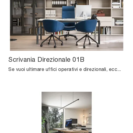
Scrivania Direzionale 01B
Se vuoi ultimare uffici operativi e direzionali, eccoti il modello Scrivania Direzionale 01B di Cinquanta3 tra differenti soluzioni di scrivanie ...