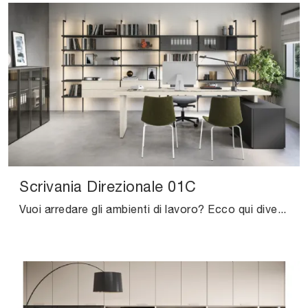
Scrivania Direzionale 01C
Vuoi arredare gli ambienti di lavoro? Ecco qui diverse proposte di scrivanie direzionali in melaminico, come il modello Scrivania Direzionale 01C di ...