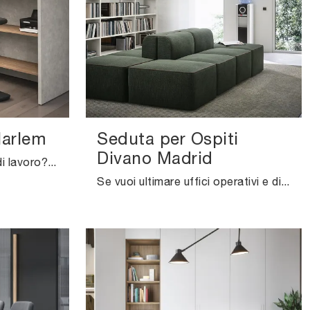
Harlem
Seduta per Ospiti
Divano Madrid
Vuoi progettare gli spazi di lavoro? Eccoti diverse proposte di sedie ospiti e attesa in tessuto, come il modello Sgabello ospiti Harlem di ...
Se vuoi ultimare uffici operativi e direzionali, ecco qui il modello Seduta per Ospiti Divano Madrid di Cinquanta3 tra differenti soluzioni di sedie ...