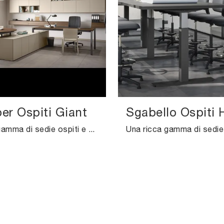
er Ospiti Giant
Sgabello Ospiti H
Una ricca gamma di sedie ospiti e attesa in plastica ti attende! Il modello Sedia per Ospiti Giant di Cinquanta3 ti attende!