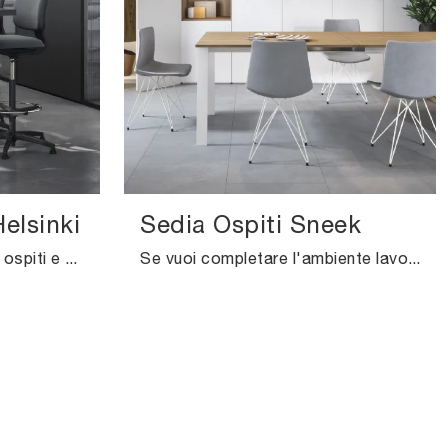
elsinki
Sedia Ospiti Sneek
Una ricca gamma di sedie ospiti e attesa in tessuto ti sta aspettando! Il modello Sgabello Ospiti Helsinki di Cinquanta3 ti sta aspettando!
Se vuoi completare l'ambiente lavorativo, ecco qui il modello Sedia Ospiti Sneek di Cinquanta3 tra diverse proposte di sedie ospiti e attesa.