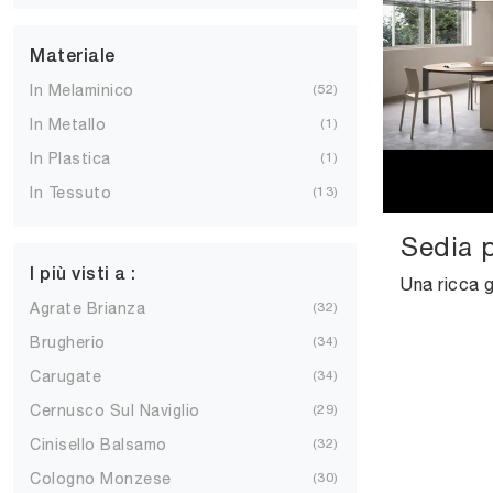
Materiale
In Melaminico
52
In Metallo
1
In Plastica
1
In Tessuto
13
Sedia p
I più visti a :
Agrate Brianza
32
Brugherio
34
Carugate
34
Cernusco Sul Naviglio
29
Cinisello Balsamo
32
Cologno Monzese
30