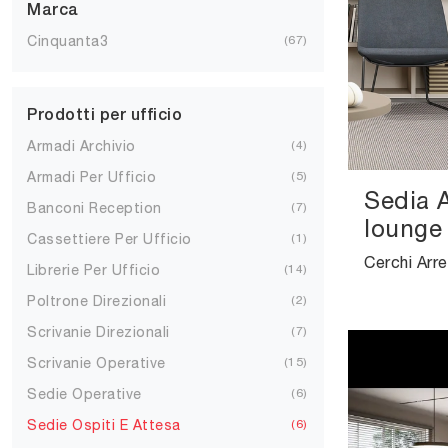
Marca
Cinquanta3
67
Prodotti per ufficio
Armadi Archivio
4
Armadi Per Ufficio
5
Sedia 
Banconi Reception
7
lounge
Cassettiere Per Ufficio
1
Librerie Per Ufficio
14
Poltrone Direzionali
2
Scrivanie Direzionali
7
Scrivanie Operative
15
Sedie Operative
6
Sedie Ospiti E Attesa
6