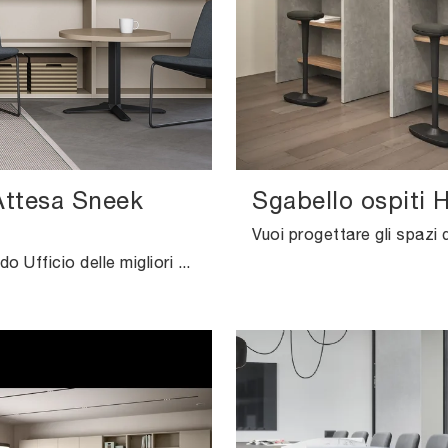
Attesa Sneek
Sgabello ospiti 
Cerchi Arredo Ufficio delle migliori marche? Scopri le diverse proposte di sedie ospiti e attesa in tessuto, come il modello Sedia Attesa Sneek ...