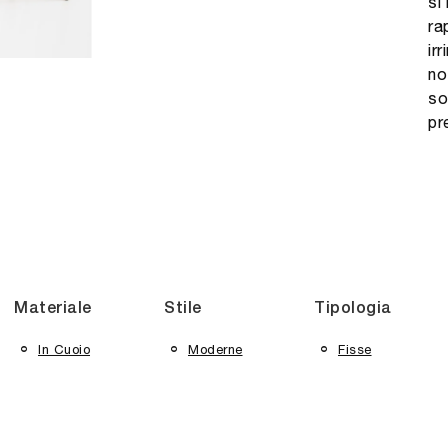
si
ra
ir
no
so
pr
Materiale
Stile
Tipologia
In Cuoio
Moderne
Fisse