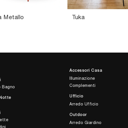
a Metallo
Tuka
Accessori Casa
Illuminazione
i
Complementi
o Bagno
Ufficio
Notte
Arredo Ufficio
i
Outdoor
ette
Arredo Giardino
ini