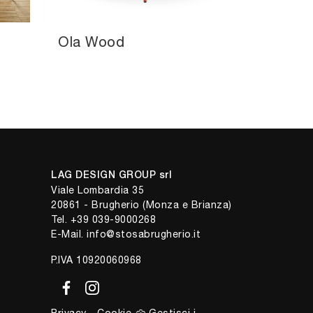
Ola Wood
LAG DESIGN GROUP srl
Viale Lombardia 35
20861 - Brugherio (Monza e Brianza)
Tel.
+39 039-9000268
E-Mail.
info@stosabrugherio.it
P.IVA 10920060968
Privacy
-
Cookie
Gestisci i