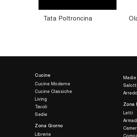
Tata Poltroncina
Ol
Cucine
Madie
Cucine Moderne
Salott
Cucine Classiche
Arred
Living
Zona 
Tavoli
Letti
Sedie
Armad
Zona Giorno
Camer
Librerie
Comod