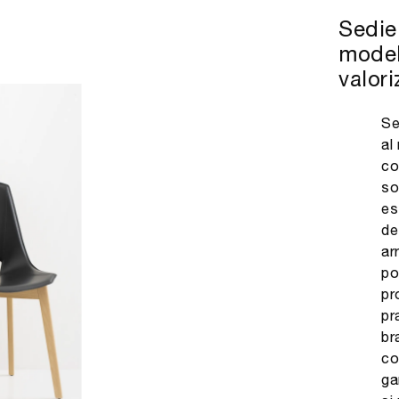
Sedie 
model
valori
Se
al
co
so
es
de
ar
po
pr
pr
br
co
ga