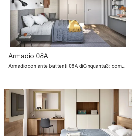
Armadio 08A
Armadiocon ante battenti 08A diCinquanta3: compila il form per info e preventivi e arreda la zona del riposo come l'hai sempre immaginata.