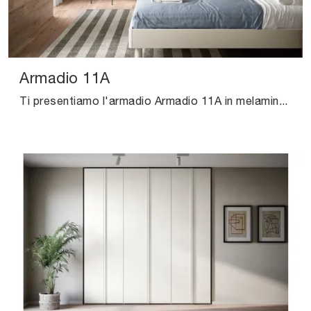
Armadio 11A
Ti presentiamo l'armadio Armadio 11A in melaminico di Cinquanta3! Una ricca gamma di armadi a muro con ante battenti.