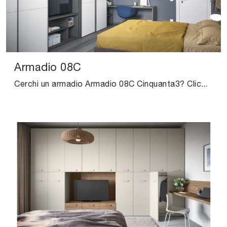
Armadio 08C
Cerchi un armadio Armadio 08C Cinquanta3? Clicca subito! Gli armadi a muro con ante scorrevoli ti aspettano.