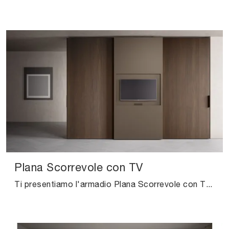
Plana Scorrevole con TV
Ti presentiamo l'armadio Plana Scorrevole con TV in melaminico di Pianca! Una ricca gamma di armadi a muro con ante scorrevoli.