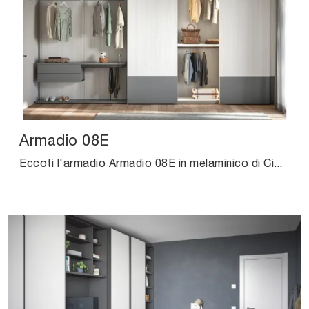
Armadio 08E
Eccoti l'armadio Armadio 08E in melaminico di Cinquanta3! Una ricca gamma di armadi a muro con ante scorrevoli.