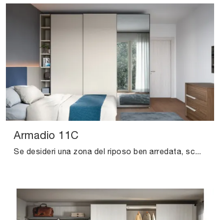
Armadio 11C
Se desideri una zona del riposo ben arredata, scegli l'armadio Armadio 11C con ante scorrevoli di Cinquanta3!