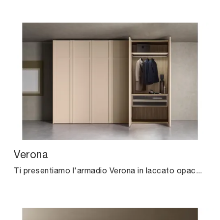
Verona
Ti presentiamo l'armadio Verona in laccato opaco di Pianca! Una ricca gamma di armadi a muro con ante battenti.