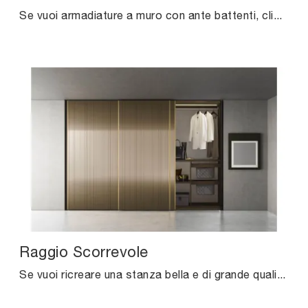
Se vuoi armadiature a muro con ante battenti, clicca e scopri l'armadio Armadio 10A di Cinquanta3 in melaminico.
Raggio Scorrevole
Se vuoi ricreare una stanza bella e di grande qualità, compila il form o vieni da noi per ottenere infromazioni, novità e tendenze nell'ambito ...