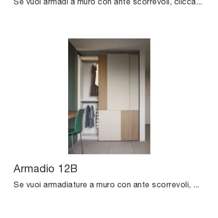
Se vuoi armadi a muro con ante scorrevoli, clicca e scopri l'armadio Armadio 16C di Cinquanta3 in melaminico.
Armadio 12B
Se vuoi armadiature a muro con ante scorrevoli, clicca e scopri l'armadio Armadio 12B di Cinquanta3 in melaminico.