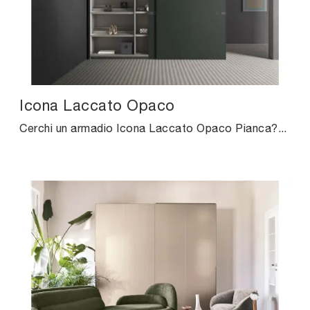
Icona Laccato Opaco
Cerchi un armadio Icona Laccato Opaco Pianca? Clicca subito! Gli armadi a muro con ante scorrevoli ti attendono.