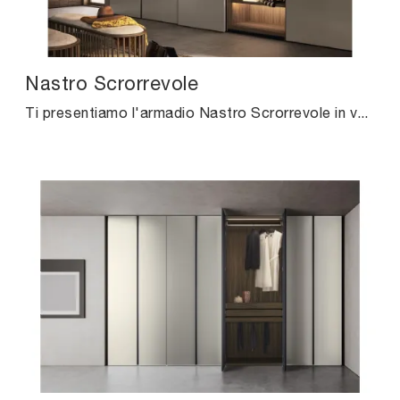
Nastro Scrorrevole
Ti presentiamo l'armadio Nastro Scrorrevole in vetro di Pianca! Una ricca gamma di armadi a muro con ante scorrevoli.