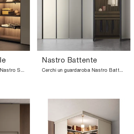
le
Nastro Battente
Ti presentiamo l'armadio Nastro Scrorrevole in vetro di Pianca! Una ricca gamma di armadi a muro con ante scorrevoli.
Cerchi un guardaroba Nastro Battente Pianca? Clicca subito! Gli armadi a muro con ante battenti ti aspettano.