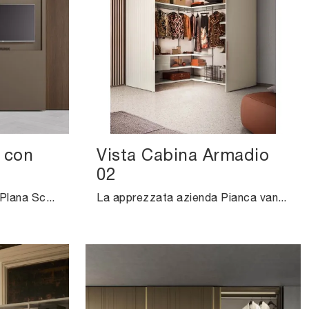
 con
Vista Cabina Armadio
02
Ti presentiamo l'armadio Plana Scorrevole con TV in melaminico di Pianca! Una ricca gamma di armadi a muro con ante scorrevoli.
La apprezzata azienda Pianca vanta una eterogenea produzione di Armadi cabine armadio con ante scorrevoli, caratterizzati da design unico e ...