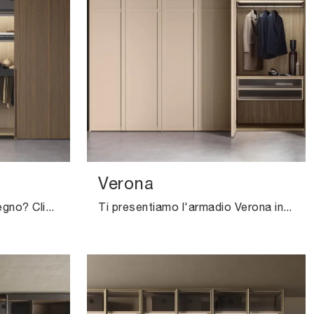
Verona
Cerchi un'armadiatura in legno? Clicca e scopri armadi a muro con ante scorrevoli di Pianca.
Ti presentiamo l'armadio Verona in laccato opaco di Pianca! Una ricca gamma di armadi a muro con ante battenti.