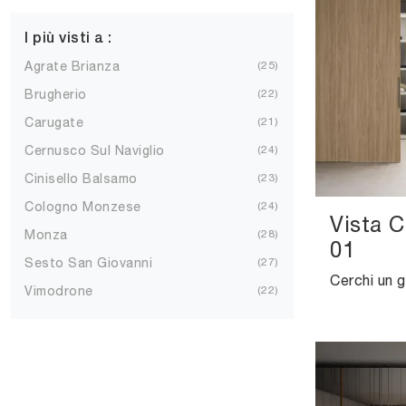
I più visti a :
Agrate Brianza
25
Brugherio
22
Carugate
21
Cernusco Sul Naviglio
24
Cinisello Balsamo
23
Cologno Monzese
24
Vista 
Monza
28
01
Sesto San Giovanni
27
Vimodrone
22