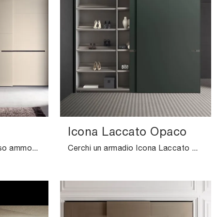
Icona Laccato Opaco
Se vuoi una zona del riposo ammobiliata al meglio, scegli l'armadio Crea con ante scorrevoli di Pianca!
Cerchi un armadio Icona Laccato Opaco Pianca? Clicca subito! Gli armadi a muro con ante scorrevoli ti attendono.