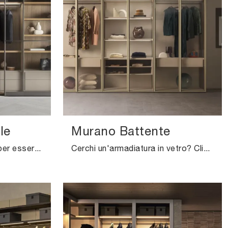
le
Murano Battente
Questo armadio è ideale per essere inserito in uno spazio arredato con mobili e oggetti accessori design, unendo ottimamente praticità e design.
Cerchi un'armadiatura in vetro? Clicca e scopri armadi a muro con ante battenti di Pianca.