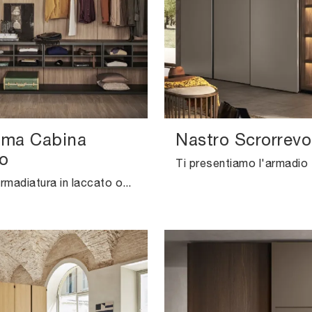
ima Cabina
Nastro Scrorrevo
o
Cerchi un'armadiatura in laccato opaco? Clicca e scopri armadi cabine armadio con ante scorrevoli di Pianca.