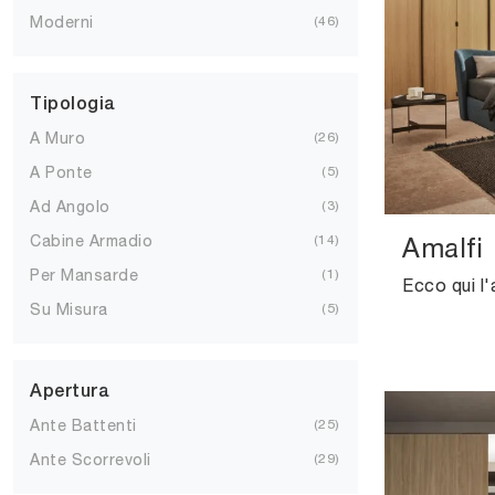
Moderni
46
Tipologia
A Muro
26
A Ponte
5
Ad Angolo
3
Amalfi
Cabine Armadio
14
Per Mansarde
1
Su Misura
5
Apertura
Ante Battenti
25
Ante Scorrevoli
29