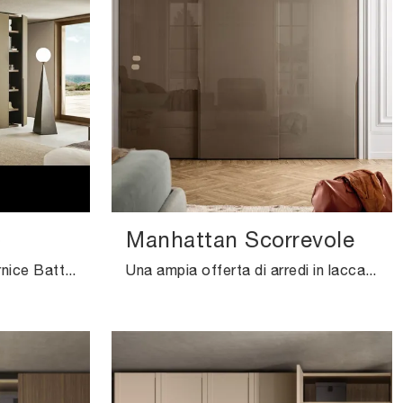
Manhattan Scorrevole
Cerchi un'armadiatura Cornice Battente Pianca? Clicca subito! Gli armadi a muro con ante battenti ti aspettano.
Una ampia offerta di arredi in laccato lucido come quest'armadiatura con ante scorrevoli nella fotografia.