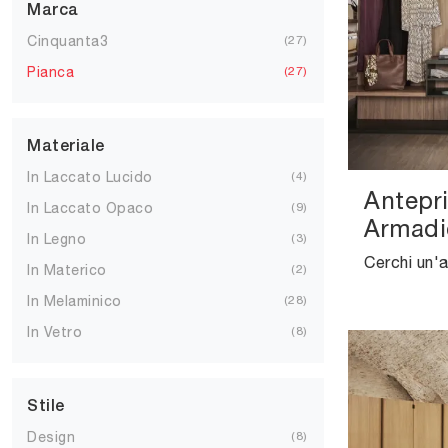
Marca
Cinquanta3
27
Pianca
27
Materiale
In Laccato Lucido
4
Antepr
In Laccato Opaco
9
Armadi
In Legno
3
In Materico
2
In Melaminico
28
In Vetro
8
Stile
Design
8