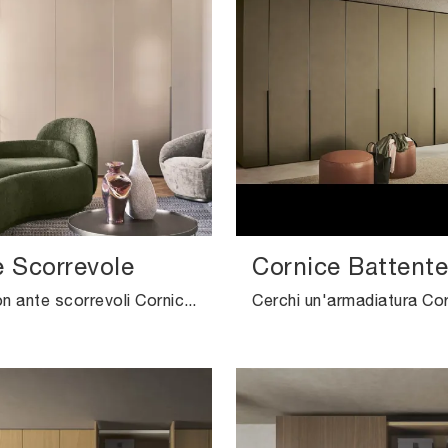
e Scorrevole
Cornice Battente
Armadio con ante scorrevoli Cornice di Pianca: compila il form per informazioni e preventivi e arreda la zona del riposo come l'avevi sognata.