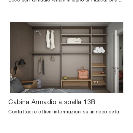
Cabina Armadio a spalla 13B
Contattaci e ottieni informazioni su un ricco catalogo di Arredamento Casa per arredare la camera da letto avendo a disposizione mobili contenitori ...