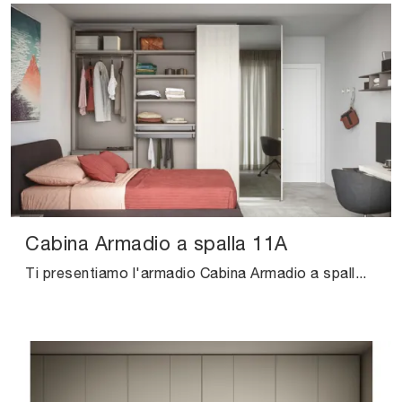
Cabina Armadio a spalla 11A
Ti presentiamo l'armadio Cabina Armadio a spalla 11A in melaminico di Cinquanta3! Un ricco catalogo di armadi cabine armadio con ante battenti.