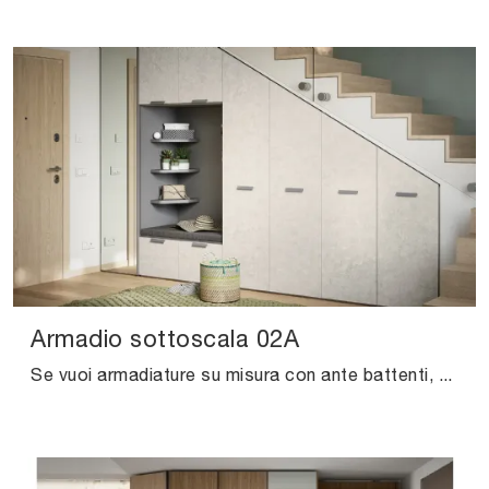
Armadio sottoscala 02A
Se vuoi armadiature su misura con ante battenti, clicca e scopri l'armadio Armadio sottoscala 02A di Cinquanta3 in melaminico.