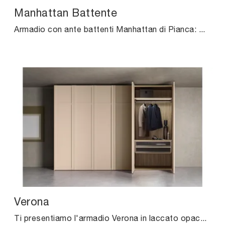
Manhattan Battente
Armadio con ante battenti Manhattan di Pianca: compila il form per informazioni e preventivi e arreda la camera da letto come l'hai sempre sognata.
Verona
Ti presentiamo l'armadio Verona in laccato opaco di Pianca! Una ricca gamma di armadi a muro con ante battenti.