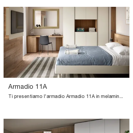
Armadio 11A
Ti presentiamo l'armadio Armadio 11A in melaminico di Cinquanta3! Una ricca gamma di armadi a muro con ante battenti.