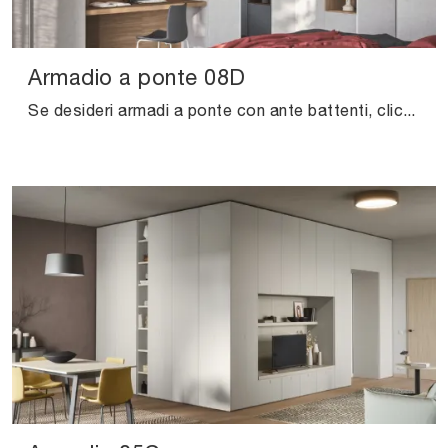
Armadio a ponte 08D
Se desideri armadi a ponte con ante battenti, clicca e scopri l'armadio Armadio a ponte 08D di Cinquanta3 in melaminico.