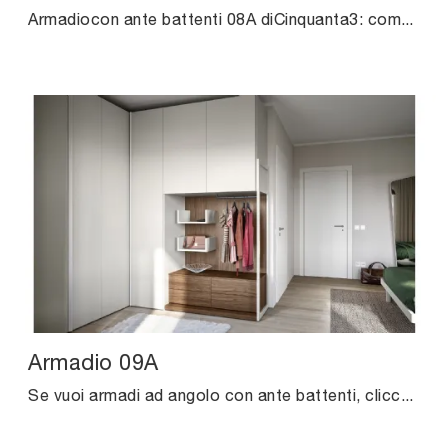
Armadiocon ante battenti 08A diCinquanta3: compila il form per info e preventivi e arreda la zona del riposo come l'hai sempre immaginata.
Armadio 09A
Se vuoi armadi ad angolo con ante battenti, clicca e scopri l'armadio Armadio 09A di Cinquanta3 in melaminico.