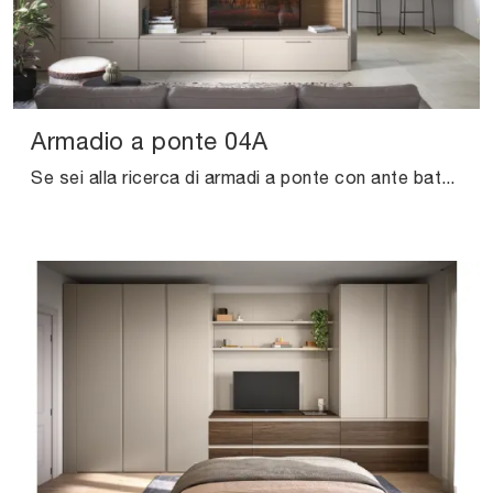
Armadio a ponte 04A
Se sei alla ricerca di armadi a ponte con ante battenti, clicca e scopri l'armadio Armadio a ponte 04A di Cinquanta3 in melaminico.