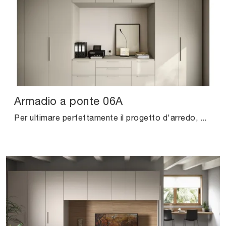
Armadio a ponte 06A
Per ultimare perfettamente il progetto d'arredo, prediligi le nostre proposte di Arredamento Casa delle migliori marche, letti, armadi e comò diversi ...