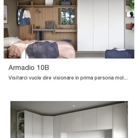
Armadio 10B
Visitarci vuole dire visionare in prima persona molti mobili del noto e conosciuto marchio, sempre di grande design.