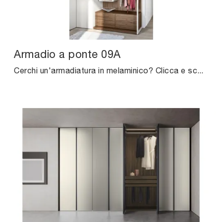
Armadio a ponte 09A
Cerchi un'armadiatura in melaminico? Clicca e scopri armadi a ponte con ante battenti di Cinquanta3.