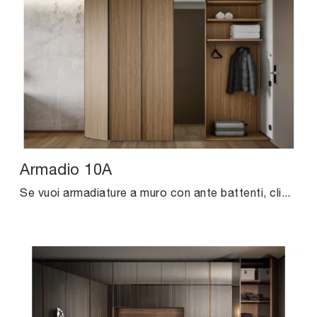
Armadio 10A
Se vuoi armadiature a muro con ante battenti, clicca e scopri l'armadio Armadio 10A di Cinquanta3 in melaminico.