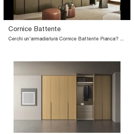
Cornice Battente
Cerchi un'armadiatura Cornice Battente Pianca? Clicca subito! Gli armadi a muro con ante battenti ti aspettano.