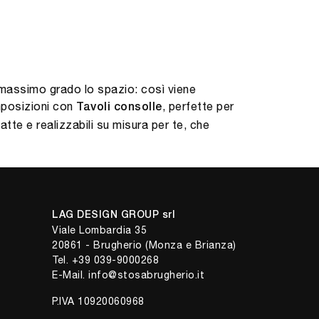
 massimo grado lo spazio: così viene
omposizioni con
, perfette per
Tavoli
consolle
te e realizzabili su misura per te, che
LAG DESIGN GROUP srl
Viale Lombardia 35
20861 - Brugherio (Monza e Brianza)
Tel.
+39 039-9000268
E-Mail.
info@stosabrugherio.it
P.IVA 10920060968