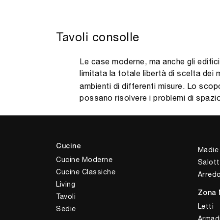
Tavoli consolle
Le case moderne, ma anche gli edifici
limitata la totale libertà di scelta 
ambienti di differenti misure. Lo sco
possano risolvere i problemi di spazio
Cucine
Madie
Cucine Moderne
Salott
Cucine Classiche
Arred
Living
Zona 
Tavoli
Letti
Sedie
Armad