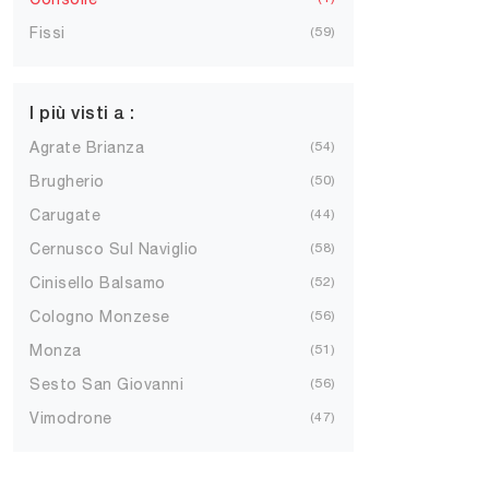
Fissi
59
I più visti a :
Agrate Brianza
54
Brugherio
50
Carugate
44
Cernusco Sul Naviglio
58
Cinisello Balsamo
52
Cologno Monzese
56
Monza
51
Sesto San Giovanni
56
Vimodrone
47