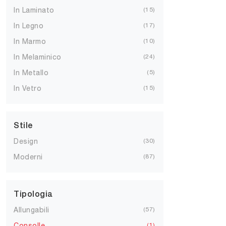
In Laminato
15
In Legno
17
In Marmo
10
In Melaminico
24
In Metallo
5
In Vetro
15
Stile
Design
30
Moderni
87
Tipologia
Allungabili
57
Consolle
1