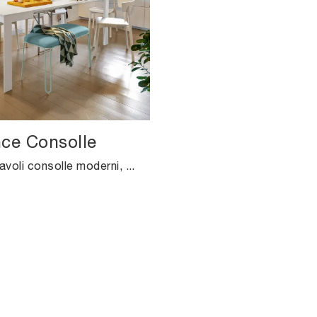
ce Consolle
Se cerchi tavoli consolle moderni, ecco a te il modello da cucina in melaminico Eminence Consolle della firma Connubia.