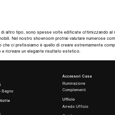
 di altro tipo, sono spesse volte edificate ottimizzando al
dei mobili. Nel nostro showroom protrai valutare numerose c
po che ci prefissiamo è quello di creare estremamente compat
 e ricreare un elegante risultato estetico.
Accessori Casa
Illuminazione
i
Complementi
o Bagno
Ufficio
Notte
Arredo Ufficio
i