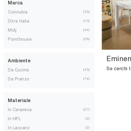
Marca
Connubia
35
Ditre Italia
10
Midj
44
Pointhouse
28
Eminen
Ambiente
Da Cucina
43
Da Pranzo
74
Materiale
In Ceramica
27
In HPL
2
In Laccato
2