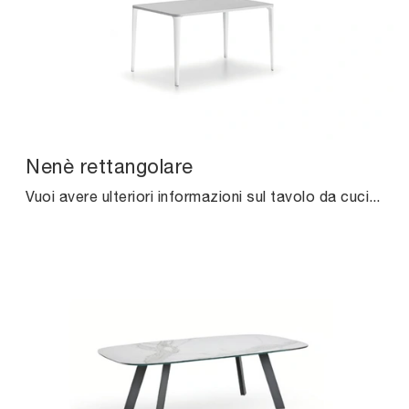
Nenè rettangolare
Vuoi avere ulteriori informazioni sul tavolo da cucina Nenè rettangolare di Midj? Clicca e ottieni informazioni sui modelli fissi della firma.