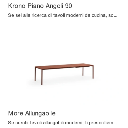
Krono Piano Angoli 90
Se sei alla ricerca di tavoli moderni da cucina, scopri i modelli allungabili di Pointhouse: clicca e scopri il modello Krono Piano Angoli 90 in ...
More Allungabile
Se cerchi tavoli allungabili moderni, ti presentiamo il modello da cucina in ceramica More Allungabile della marca Midj.