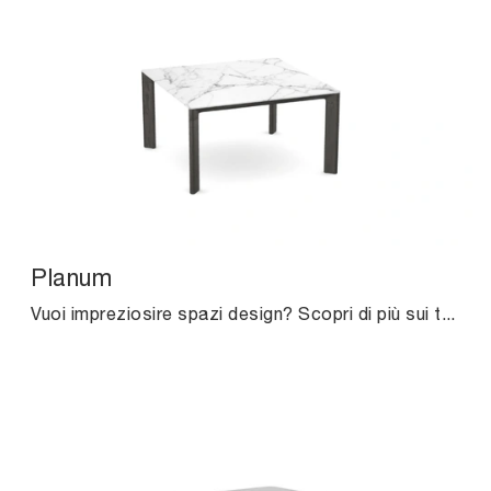
Planum
Vuoi impreziosire spazi design? Scopri di più sui tavoli design fissi: il modello da pranzo Planum ti sta aspettando.