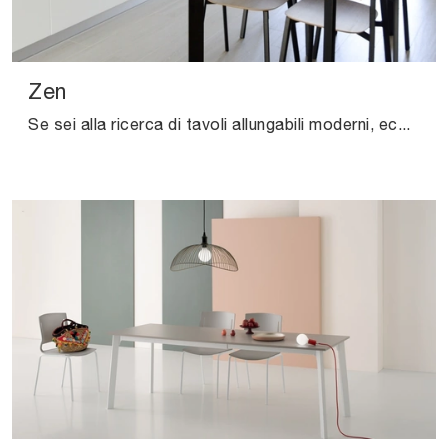
Zen
Se sei alla ricerca di tavoli allungabili moderni, ecco a te il modello da cucina in melaminico Zen del marchio Pointhouse.