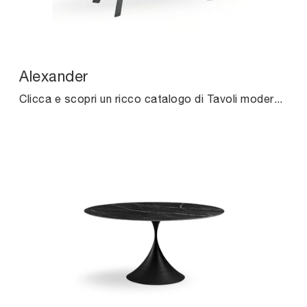
Alexander
Clicca e scopri un ricco catalogo di Tavoli moderni fissi da pranzo! Il modello Alexander di Midj ti sta aspettando.