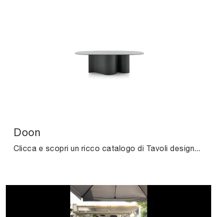
Doon
Clicca e scopri un ricco catalogo di Tavoli design fissi da pranzo! Il modello Doon di Ditre Italia ti aspetta.