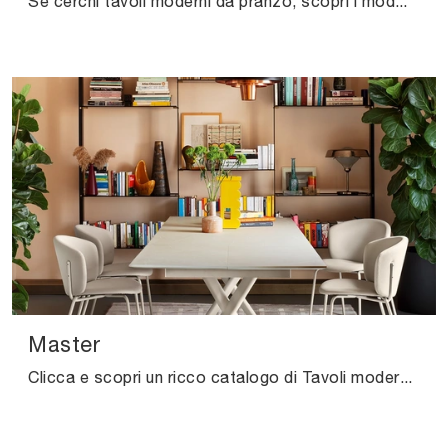
Se cerchi tavoli moderni da pranzo, scopri i modelli allungabili di Connubia: clicca e scopri il modello Giove Plus in ceramica.
Master
Clicca e scopri un ricco catalogo di Tavoli moderni allungabili da pranzo! Il modello Master di Connubia ti sta aspettando.