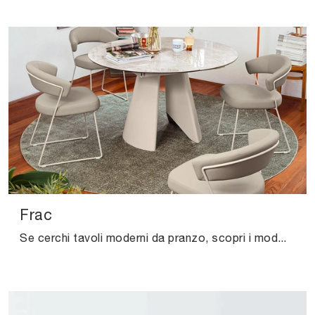
Frac
Se cerchi tavoli moderni da pranzo, scopri i modelli allungabili di Connubia: clicca e scopri il modello Frac in ceramica.