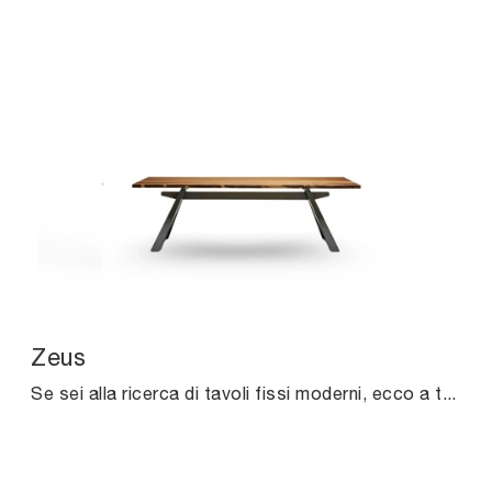
Zeus
Se sei alla ricerca di tavoli fissi moderni, ecco a te il modello da pranzo in legno Zeus della marca Midj.