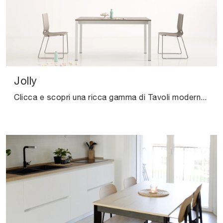
Jolly
Clicca e scopri una ricca gamma di Tavoli moderni allungabili da cucina! Il modello Jolly di Pointhouse ti sta aspettando.