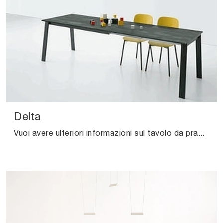
Delta
Vuoi avere ulteriori informazioni sul tavolo da pranzo Delta di Pointhouse? Clicca e scopri di più sui modelli allungabili della firma.