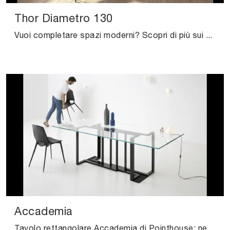
Thor Diametro 130
Vuoi completare spazi moderni? Scopri di più sui tavoli moderni fissi: il modello da cucina Thor Diametro 130 ti aspetta.
Accademia
Tavolo rettangolare Accademia di Pointhouse: nel nostro showroom ti aspetta una scelta quasi infinita di composizioni di alto contenuto estetico.