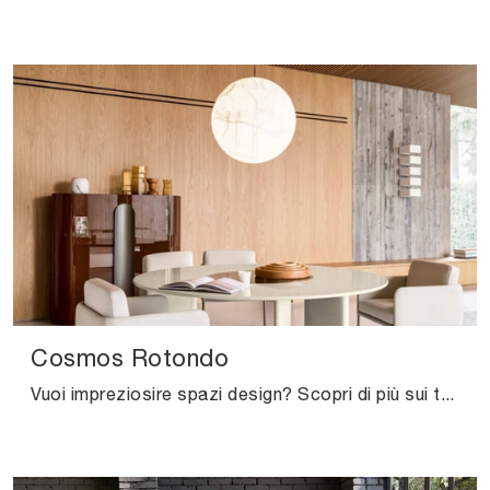
Cosmos Rotondo
Vuoi impreziosire spazi design? Scopri di più sui tavoli design fissi: il modello da pranzo Cosmos Rotondo ti sta aspettando.