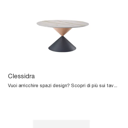
Clessidra
Vuoi arricchire spazi design? Scopri di più sui tavoli design fissi: il modello da pranzo Clessidra ti attende.