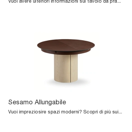
Vuoi avere ulteriori informazioni sul tavolo da pranzo Delta di Pointhouse? Clicca e scopri di più sui modelli allungabili della firma.
Sesamo Allungabile
Vuoi impreziosire spazi moderni? Scopri di più sui tavoli moderni allungabili: il modello da pranzo Sesamo Allungabile ti sta aspettando.