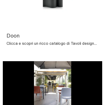
Doon
Clicca e scopri un ricco catalogo di Tavoli design fissi da pranzo! Il modello Doon di Ditre Italia ti aspetta.