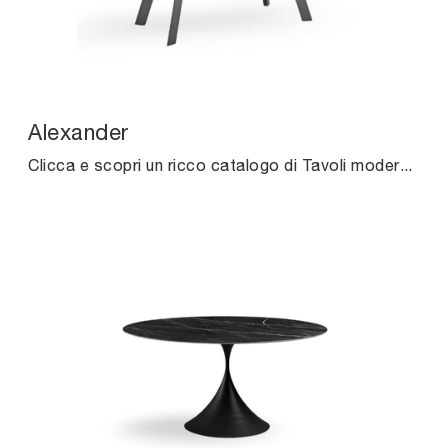
Alexander
Clicca e scopri un ricco catalogo di Tavoli moderni fissi da pranzo! Il modello Alexander di Midj ti sta aspettando.