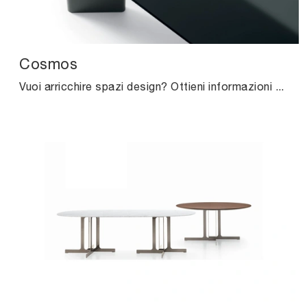
Cosmos
Vuoi arricchire spazi design? Ottieni informazioni sui tavoli design fissi: il modello da pranzo Cosmos ti aspetta.