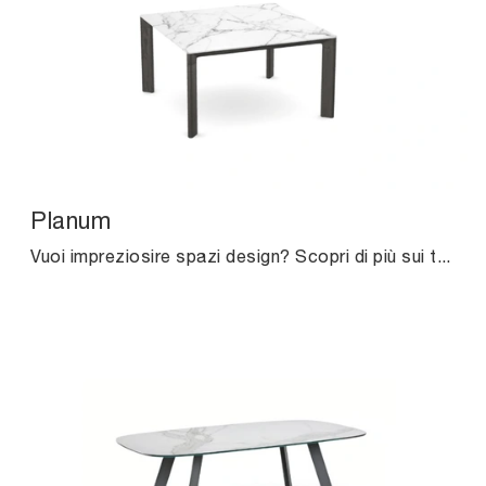
Planum
Vuoi impreziosire spazi design? Scopri di più sui tavoli design fissi: il modello da pranzo Planum ti sta aspettando.