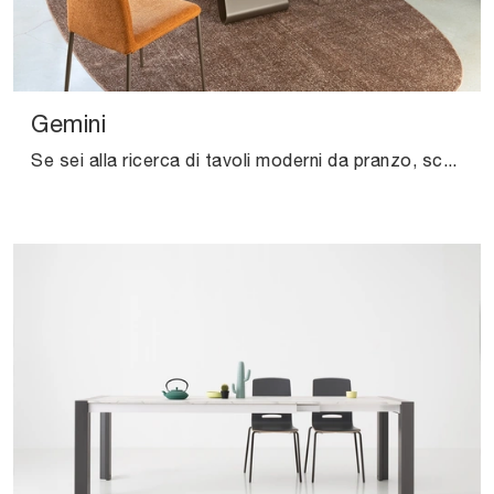
Gemini
Se sei alla ricerca di tavoli moderni da pranzo, scopri i modelli allungabili di Connubia: clicca e scopri il modello Gemini in vetro.