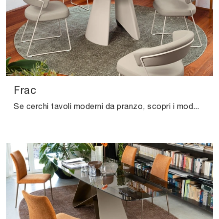
Frac
Se cerchi tavoli moderni da pranzo, scopri i modelli allungabili di Connubia: clicca e scopri il modello Frac in ceramica.