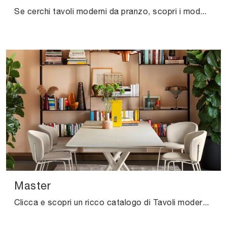
Se cerchi tavoli moderni da pranzo, scopri i modelli allungabili di Connubia: clicca e scopri il modello Giove Plus in ceramica.
Master
Clicca e scopri un ricco catalogo di Tavoli moderni allungabili da pranzo! Il modello Master di Connubia ti sta aspettando.