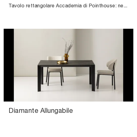
Tavolo rettangolare Accademia di Pointhouse: nel nostro showroom ti aspetta una scelta quasi infinita di composizioni di alto contenuto estetico.
Diamante Allungabile