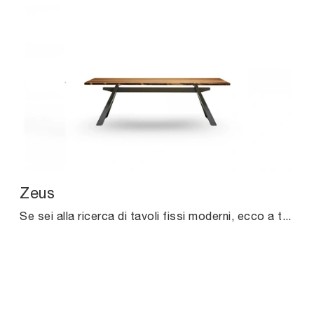
Zeus
Se sei alla ricerca di tavoli fissi moderni, ecco a te il modello da pranzo in legno Zeus della marca Midj.