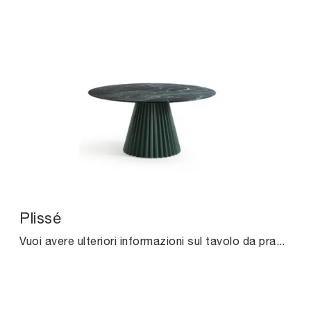
Plissé
Vuoi avere ulteriori informazioni sul tavolo da pranzo Plissé di Midj? Clicca e ottieni informazioni sui modelli fissi della marca.