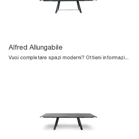
Alfred Allungabile
Vuoi completare spazi moderni? Ottieni informazioni sui tavoli moderni allungabili: il modello da pranzo Alfred Allungabile ti aspetta.