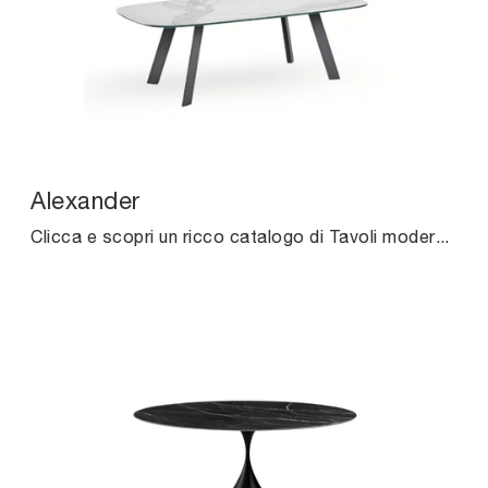
Alexander
Clicca e scopri un ricco catalogo di Tavoli moderni fissi da pranzo! Il modello Alexander di Midj ti sta aspettando.