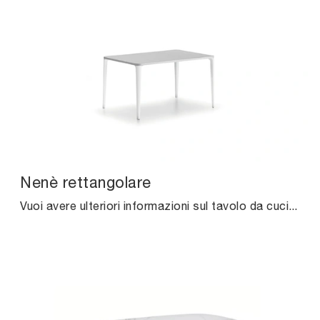
Nenè rettangolare
Vuoi avere ulteriori informazioni sul tavolo da cucina Nenè rettangolare di Midj? Clicca e ottieni informazioni sui modelli fissi della firma.