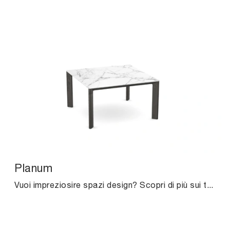
Planum
Vuoi impreziosire spazi design? Scopri di più sui tavoli design fissi: il modello da pranzo Planum ti sta aspettando.