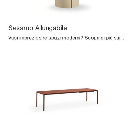
Sesamo Allungabile
Vuoi impreziosire spazi moderni? Scopri di più sui tavoli moderni allungabili: il modello da pranzo Sesamo Allungabile ti sta aspettando.