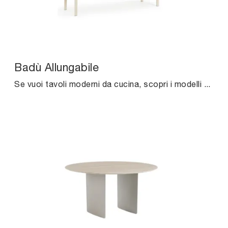
Badù Allungabile
Se vuoi tavoli moderni da cucina, scopri i modelli allungabili di Midj: clicca e scopri il modello Badù Allungabile in legno.