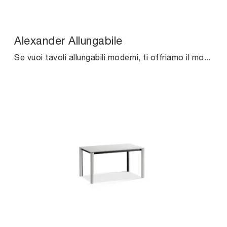
Alexander Allungabile
Se vuoi tavoli allungabili moderni, ti offriamo il modello da pranzo in ceramica Alexander Allungabile della firma Midj.