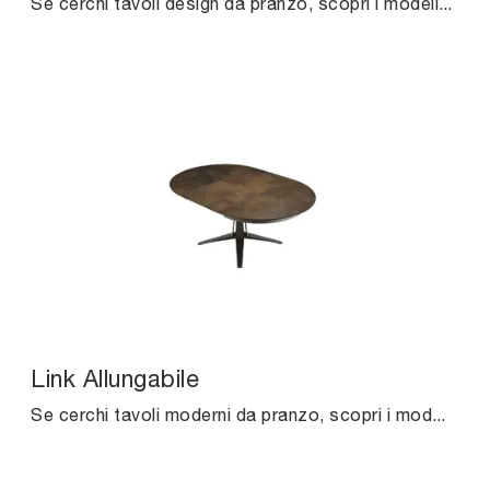
Se cerchi tavoli design da pranzo, scopri i modelli fissi di Midj: clicca e scopri il modello Plissé Ellittico in marmo.
Link Allungabile
Se cerchi tavoli moderni da pranzo, scopri i modelli allungabili di Midj: clicca e scopri il modello Link Allungabile in ceramica.