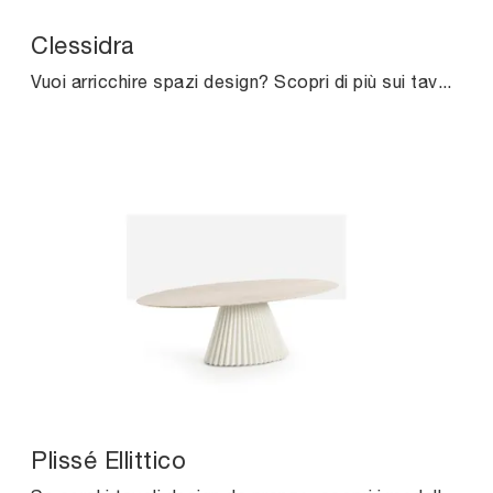
Clessidra
Vuoi arricchire spazi design? Scopri di più sui tavoli design fissi: il modello da pranzo Clessidra ti attende.
Plissé Ellittico