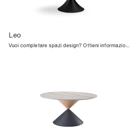
Leo
Vuoi completare spazi design? Ottieni informazioni sui tavoli design fissi: il modello da pranzo Leo ti aspetta.