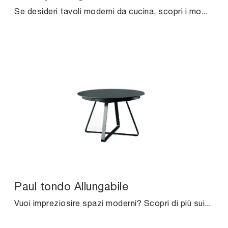
Se desideri tavoli moderni da cucina, scopri i modelli allungabili di Midj: clicca e scopri il modello Woody Allungabile in legno.
Paul tondo Allungabile
Vuoi impreziosire spazi moderni? Scopri di più sui tavoli moderni allungabili: il modello da pranzo Paul tondo Allungabile ti aspetta.