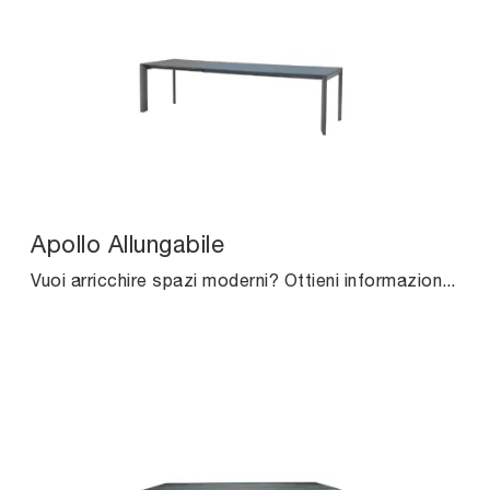
Apollo Allungabile
Vuoi arricchire spazi moderni? Ottieni informazioni sui tavoli moderni allungabili: il modello da cucina Apollo Allungabile ti attende.