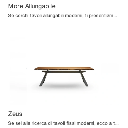
More Allungabile
Se cerchi tavoli allungabili moderni, ti presentiamo il modello da cucina in ceramica More Allungabile della marca Midj.
Zeus
Se sei alla ricerca di tavoli fissi moderni, ecco a te il modello da pranzo in legno Zeus della marca Midj.