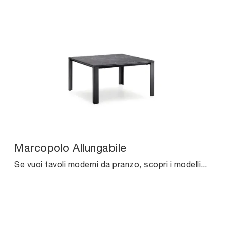
Marcopolo Allungabile
Se vuoi tavoli moderni da pranzo, scopri i modelli allungabili di Midj: clicca e scopri il modello Marcopolo Allungabile in ceramica.