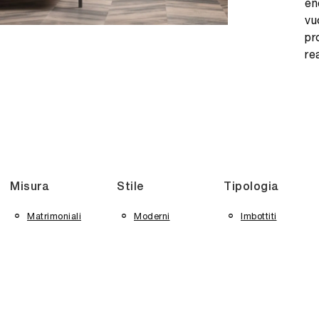
en
vu
pr
re
Misura
Stile
Tipologia
Matrimoniali
Moderni
Imbottiti