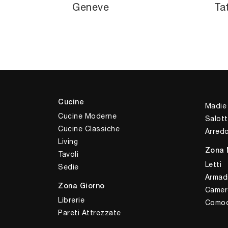
Geneve
Ta
Cucine
Madie
Cucine Moderne
Salott
Cucine Classiche
Arred
Living
Zona 
Tavoli
Letti
Sedie
Armad
Zona Giorno
Camer
Librerie
Comod
Pareti Attrezzate