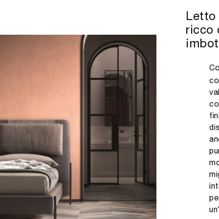
Letto 
ricco 
imbott
Co
co
va
co
fi
di
an
pu
mo
mi
in
pe
un