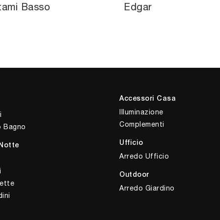
tami Basso
Edgar
Accessori Casa
Illuminazione
i
Complementi
o Bagno
Ufficio
Notte
Arredo Ufficio
i
Outdoor
ette
Arredo Giardino
ini