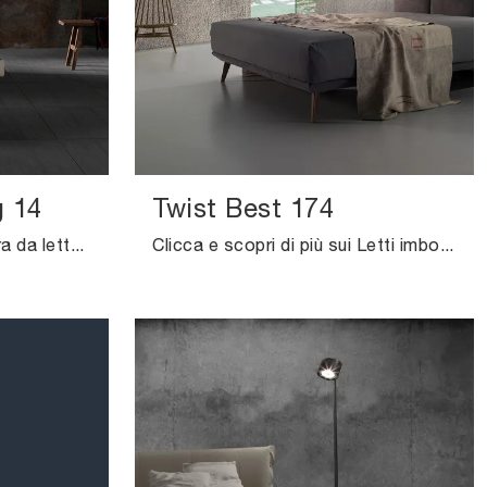
g 14
Twist Best 174
Vuoi attualizzare la camera da letto? Eccoti il letto in tessuto Zoè Quattro Ring 14 di Excò per spazi moderni.
Clicca e scopri di più sui Letti imbottiti: se desideri modelli matrimoniali design, il modello Twist Best 174 Excò fa per te.