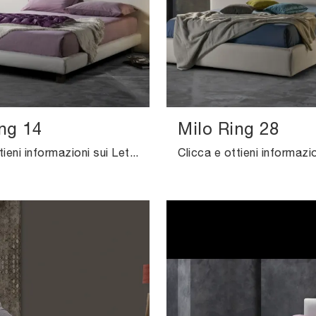
ng 14
Milo Ring 28
Clicca e ottieni informazioni sui Letti imbottiti: se desideri modelli matrimoniali moderni, il modello Milo Ring 14 Excò fa per te.