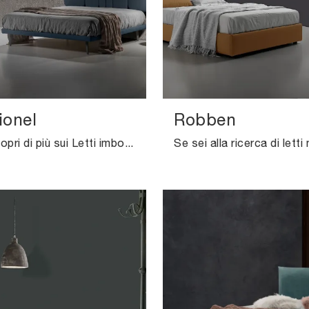
ionel
Robben
Clicca e scopri di più sui Letti imbottiti: se cerchi modelli matrimoniali design, il modello Twist Lionel Excò fa al caso tuo.