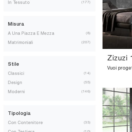
In Tessuto
177
Misura
A Una Piazza E Mezza
8
Matrimoniali
207
Zizuzi 
Stile
Classici
14
Design
55
Moderni
146
Tipologia
Con Contenitore
33
Con Testiera
10