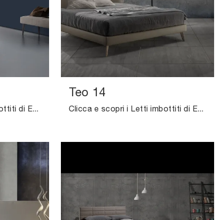
Teo 14
Clicca e scopri i Letti imbottiti di Excò! Il modello Assido in tessuto ti sta aspettando nelle versioni matrimoniali.
Clicca e scopri i Letti imbottiti di Excò! Il modello Teo 14 in ecopelle ti aspetta nelle versioni matrimoniali.