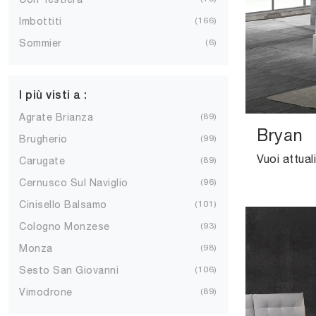
Imbottiti
166
Sommier
6
I più visti a :
Agrate Brianza
89
Bryan
Brugherio
99
Carugate
89
Cernusco Sul Naviglio
96
Cinisello Balsamo
101
Cologno Monzese
93
Monza
98
Sesto San Giovanni
106
Vimodrone
89