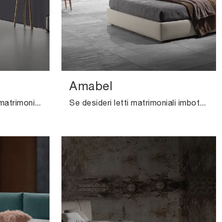
Amabel
Se sei alla ricerca di letti matrimoniali imbottiti, ti presentiamo il modello Robben in tessuto per valorizzare la zona notte.
Se desideri letti matrimoniali imbottiti, ecco qui il modello Amabel in tessuto per valorizzare la camera da letto.