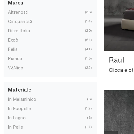
Marca
Altrenotti
36
Cinquanta3
14
Ditre Italia
20
Excò
64
Felis
41
Raul
Pianca
18
V&Nice
22
Materiale
In Melaminico
6
In Ecopelle
12
In Legno
3
In Pelle
17