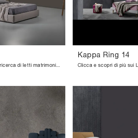
Kappa Ring 14
Se sei alla ricerca di letti matrimoniali imbottiti, ti presentiamo il modello Samiol in tessuto per impreziosire la camera da letto.