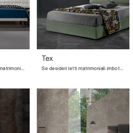
Tex
Se sei alla ricerca di letti matrimoniali imbottiti, ecco qui il modello Twist Lersa 290 in tessuto per completare la zona notte.
Se desideri letti matrimoniali imbottiti, ecco qui il modello Tex in tessuto per impreziosire la zona notte.