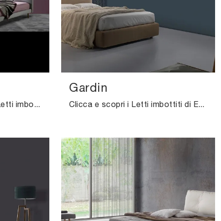
Gardin
Clicca e scopri di più sui Letti imbottiti: se desideri modelli matrimoniali moderni, il modello Kappa Ring 14 Excò fa al caso tuo.
Clicca e scopri i Letti imbottiti di Excò! Il modello Gardin in tessuto ti sta aspettando nelle versioni matrimoniali.