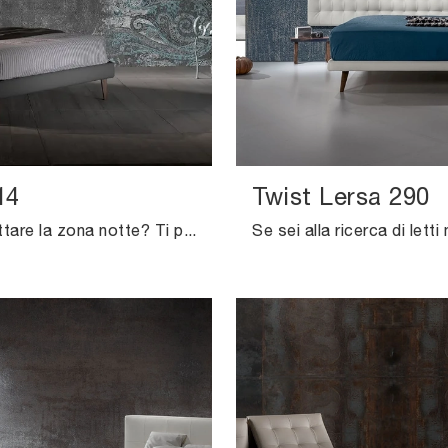
14
Twist Lersa 290
Vuoi progettare la zona notte? Ti presentiamo il letto in ecopelle Zizuzi 14 di Excò per spazi moderni.