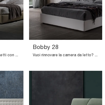
Bobby 28
Clicca e scopri di più sui Letti con contenitore: se vuoi modelli matrimoniali moderni, il modello Tracy Excò fa per te.
Vuoi rinnovare la camera da letto? Ecco qui il letto in tessuto Bobby 28 di Excò per spazi moderni.