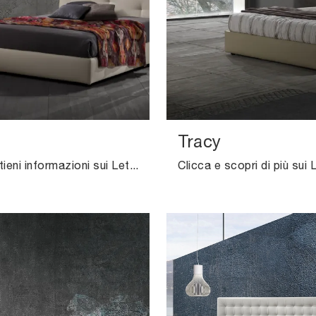
Tracy
Clicca e ottieni informazioni sui Letti con contenitore: se sei alla ricerca di modelli matrimoniali moderni, il modello Raul Excò fa al caso tuo.