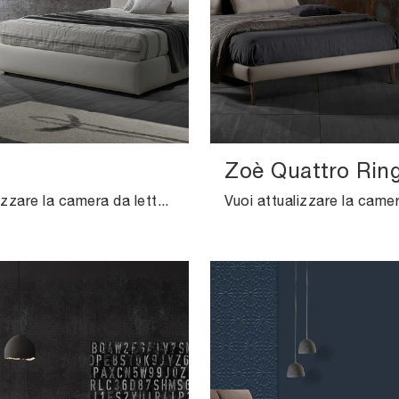
Zoè Quattro Rin
Vuoi attualizzare la camera da letto? Ecco qui il letto in tessuto Bryan di Excò per spazi moderni.