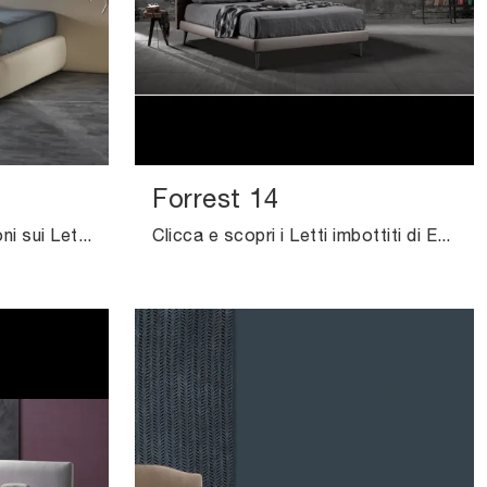
Forrest 14
Clicca e ottieni informazioni sui Letti con contenitore: se desideri modelli matrimoniali moderni, il modello Milo Ring 28 Excò fa al caso tuo.
Clicca e scopri i Letti imbottiti di Excò! Il modello Forrest 14 in ecopelle ti aspetta nelle versioni matrimoniali.