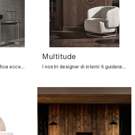
Multitude
La marca Ditre Italia significa eccellenza e stile: farci visita significa affidarsi alla pluriennale professionalità e dedizione del marchio.
I nostri designer di interni ti guideranno nell’acquisto della giusta tipologia di specchi, affinchè possa ultimare le doti di praticità e il valore ...