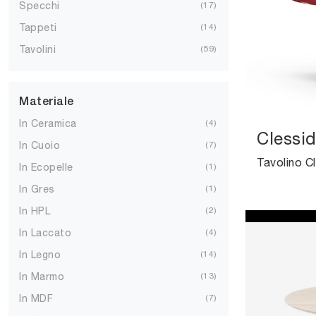
Specchi
17
Tappeti
14
Tavolini
59
Materiale
In Ceramica
4
Clessid
In Cuoio
7
In Ecopelle
1
In Gres
1
In HPL
2
In Laccato
4
In Legno
14
In Marmo
13
In MDF
7