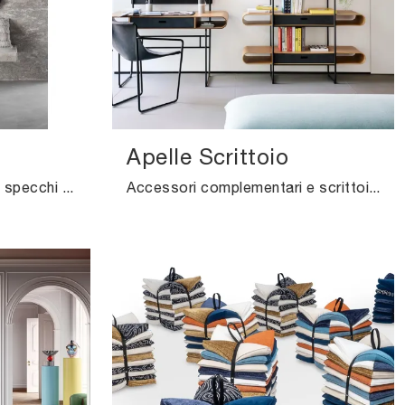
Apelle Scrittoio
Elementi complementari e specchi Midj: scopri come impreziosire i tuoi locali design con il modello Bold H120.
Accessori complementari e scrittoi Midj: scopri come valorizzare i tuoi spazi design con il modello Apelle Scrittoio.