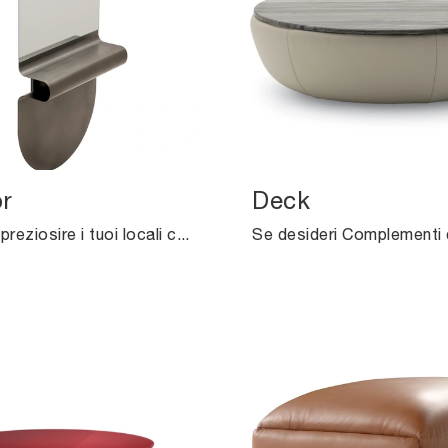
r
Deck
Desideri impreziosire i tuoi locali con i Complementi Ditre Italia? Ti presentiamo differenti modelli di specchi in metallo come U-Mirror.