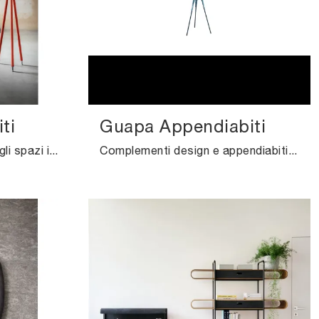
ti
Guapa Appendiabiti
Per completare al meglio gli spazi indoor basta una nota di stile da ottenere inserendo in mezzo al resto dell'arredo alcuni Complementi di qualità.
Complementi design e appendiabiti in metallo: ottieni informazioni sul modello Guapa Appendiabiti di Midj e potrai valorizzare i tuoi spazi.