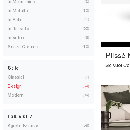
In Melaminico
2
In Metallo
20
In Pelle
4
In Tessuto
35
In Vetro
6
Senza Cornice
10
Plissé
Stile
Classici
1
Design
30
Moderni
99
I più visti a :
Agrate Brianza
59