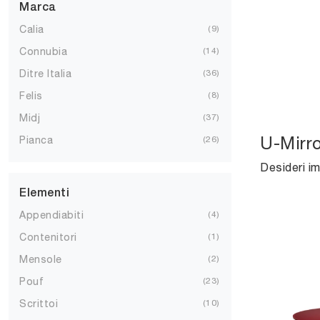
Marca
Calia
9
Connubia
14
Ditre Italia
36
Felis
8
Midj
37
U-Mirro
Pianca
26
Elementi
Appendiabiti
4
Contenitori
1
Mensole
2
Pouf
23
Scrittoi
10