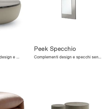
Peek Specchio
Se desideri Complementi design e tavolini in marmo ottieni informazioni sul modello Deck della marca Ditre Italia.
Complementi design e specchi senza cornice: scopri di più sul modello Peek Specchio di Midj e potrai completare i tuoi locali.