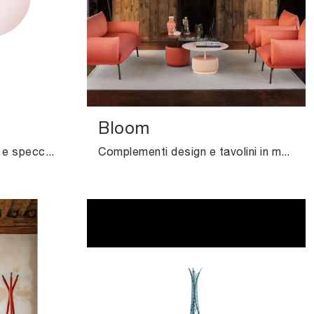
Bloom
Accessori complementari e specchi Midj: scopri come valorizzare i tuoi spazi design con il modello Hoodi specchi.
Complementi design e tavolini in metallo: ottieni informazioni sul modello Bloom di Midj e potrai completare i tuoi interni.