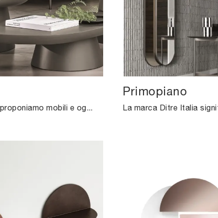
Primopiano
In negozio proponiamo mobili e oggetti accessori Ditre Italia: la gamma praticamente infinita di bellissimi Complementi del brand ti attende.