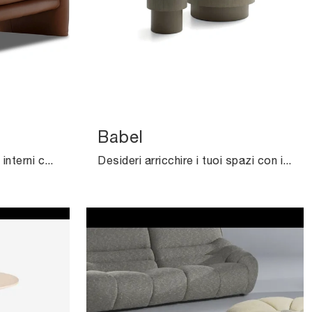
Babel
Desideri completare i tuoi interni con i Complementi Calia? Ecco qui diversi modelli di pouf in pelle come Choco Magic.
Desideri arricchire i tuoi spazi con i Complementi Ditre Italia? Eccoti vari modelli di tavolini in legno come Babel.