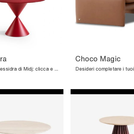
ra
Choco Magic
Tavolino Clessidra di Midj: clicca e ottieni informazioni sui Complementi e tavolini design in metallo del rinomato brand!