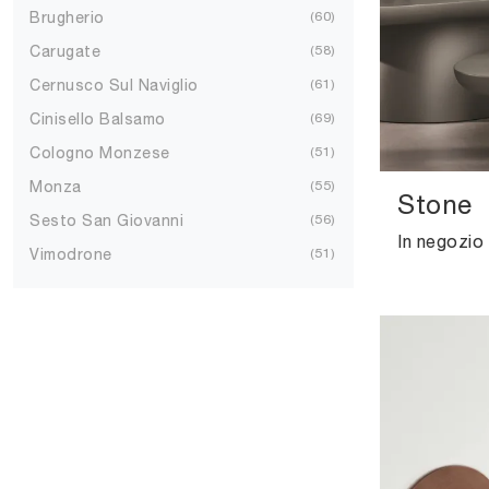
Brugherio
60
Carugate
58
Cernusco Sul Naviglio
61
Cinisello Balsamo
69
Cologno Monzese
51
Monza
55
Stone
Sesto San Giovanni
56
Vimodrone
51