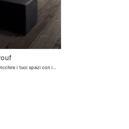
ouf
Desideri arricchire i tuoi spazi con i Complementi Pianca? Ti presentiamo differenti modelli di pouf in ecopelle come Cubo Pouf.