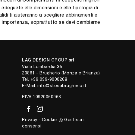
Complementi
in ecopelle
adeguate alle dimensioni e alla tipologia di
alidi ti aiuteranno a scegliere abbinamenti e
ale importanza, soprattutto se devi cambiarne
LAG DESIGN GROUP srl
Viale Lombardia 35
20861 - Brugherio (Monza e Brianza)
Tel.
+39 039-9000268
E-Mail.
info@stosabrugherio.it
P.IVA 10920060968
Privacy
-
Cookie
Gestisci i
consensi