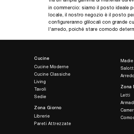
in commercio: siamo il posto ideale pe
locale, il nostro negozio è il posto pe
configureranno glilocali con grande cu
l'arredo, poiché stare comodo determi
Cucine
Madie
Cucine Moderne
Salott
Cucine Classiche
Arred
Living
Zona 
Tavoli
Letti
Sedie
Armad
Zona Giorno
Camer
Librerie
Comod
Pareti Attrezzate