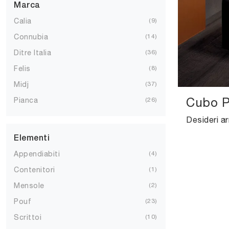
Marca
Calia
9
Connubia
14
Ditre Italia
36
Felis
8
Midj
37
Cubo P
Pianca
26
Elementi
Appendiabiti
4
Contenitori
1
Mensole
2
Pouf
23
Scrittoi
10