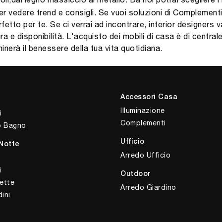
r vedere trend e consigli. Se vuoi soluzioni di Complementi 
rfetto per te. Se ci verrai ad incontrare, interior designers v
ra e disponibilità. L'acquisto dei mobili di casa è di centr
nerà il benessere della tua vita quotidiana.
Accessori Casa
Illuminazione
i
Complementi
o Bagno
Ufficio
Notte
Arredo Ufficio
i
Outdoor
ette
Arredo Giardino
ini