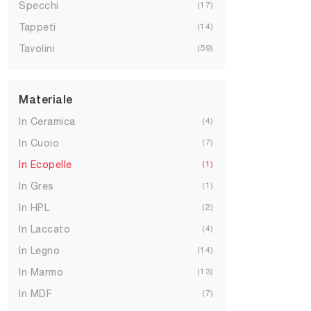
Specchi
17
Tappeti
14
Tavolini
59
Materiale
In Ceramica
4
In Cuoio
7
In Ecopelle
1
In Gres
1
In HPL
2
In Laccato
4
In Legno
14
In Marmo
13
In MDF
7