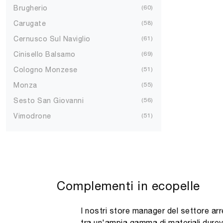
Brugherio
60
Carugate
58
Cernusco Sul Naviglio
61
Cinisello Balsamo
69
Cologno Monzese
51
Monza
55
Sesto San Giovanni
56
Vimodrone
51
Complementi in ecopelle
I nostri store manager del settore arre
tra un'ampia gamma di materiali durevo