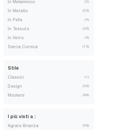
In Melaminico
2
In Metallo
20
In Pelle
4
In Tessuto
35
In Vetro
6
Senza Cornice
10
Stile
Classici
1
Design
30
Moderni
99
I più visti a :
Agrate Brianza
59