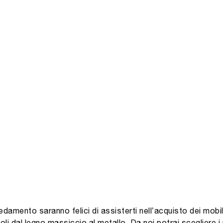
damento saranno felici di assisterti nell’acquisto dei mobili 
li,dal legno massiccio al metallo. Da noi potrai scegliere i 