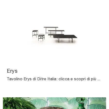
Erys
Tavolino Erys di Ditre Italia: clicca e scopri di più sui Complementi e tavolini moderni in marmo del noto e conosciuto marchio!