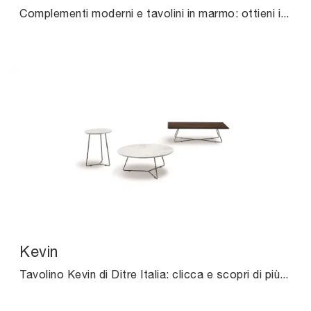
Complementi moderni e tavolini in marmo: ottieni informazioni sul modello Unit di Ditre Italia e potrai arricchire i tuoi interni.
Kevin
Tavolino Kevin di Ditre Italia: clicca e scopri di più sui Complementi e tavolini moderni in marmo del noto e rinomato brand!