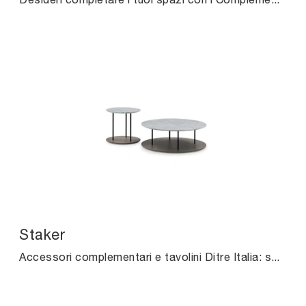
Staker
Accessori complementari e tavolini Ditre Italia: scopri come impreziosire i tuoi locali moderni con il modello Staker.