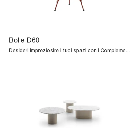
Bolle D60
Desideri impreziosire i tuoi spazi con i Complementi Midj? Ti presentiamo differenti modelli di tavolini in marmo come Bolle D60.