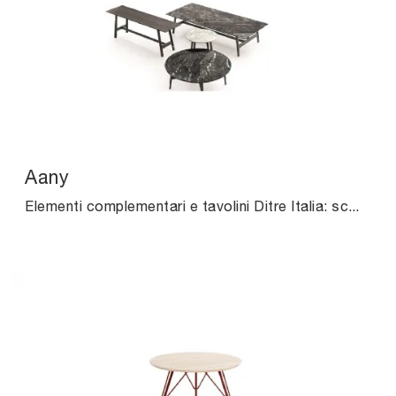
Aany
Elementi complementari e tavolini Ditre Italia: scopri come impreziosire i tuoi locali moderni con il modello Aany.