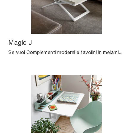
Magic J
Se vuoi Complementi moderni e tavolini in melaminico ottieni informazioni sul modello Magic J dell'azienda Connubia.