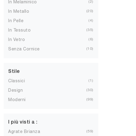
In Melaminico
2
In Metallo
20
In Pelle
4
In Tessuto
35
In Vetro
6
Senza Cornice
10
Stile
Classici
1
Design
30
Moderni
99
I più visti a :
Agrate Brianza
59