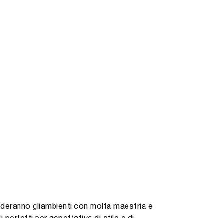
rederanno gliambienti con molta maestria e
perfetti per aspettative di stile e di