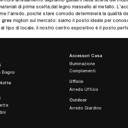
ateriali di prima scelta,dal legno massello al metallo. L'ac
e l'arredo, poiché stare comodo determinerà la qualità della 
migliori sul mercato: siamo il posto ideale per conos
n gres
l tipo di locale, il nostro centro espositivo è il posto perfe
Accessori Casa
Illuminazione
i
Complementi
o Bagno
Ufficio
Notte
Arredo Ufficio
i
Outdoor
ette
Arredo Giardino
ini