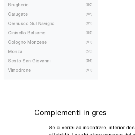
Brugherio
60
Carugate
58
Cernusco Sul Naviglio
61
Cinisello Balsamo
69
Cologno Monzese
51
Monza
55
Sesto San Giovanni
56
Vimodrone
51
Complementi in gres
Se ci verrai ad incontrare, interior d
affabilità. I nostri store manager del 