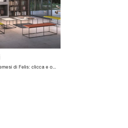
i
Tavolino Nemesi di Felis: clicca e ottieni informazioni sui Complementi e tavolini moderni in gres del noto e rinomato marchio!