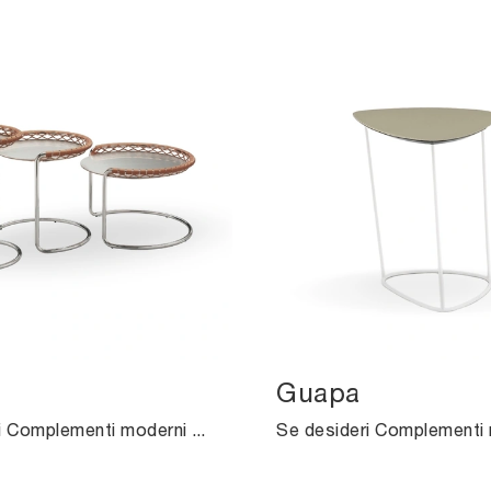
Guapa
Se desideri Complementi moderni e tavolini in metallo ottieni informazioni sul modello P47 della marca Midj.