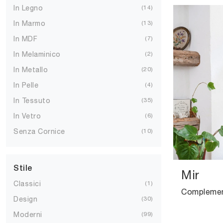
In Legno
14
In Marmo
13
In MDF
7
In Melaminico
2
In Metallo
20
In Pelle
4
In Tessuto
35
In Vetro
6
Senza Cornice
10
Stile
Mir
Classici
1
Design
30
Moderni
99