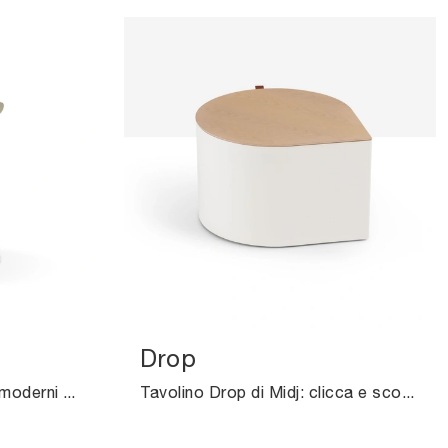
Drop
Se desideri Complementi moderni e tavolini in cuoio ottieni informazioni sul modello Guapa della firma Midj.
Tavolino Drop di Midj: clicca e scopri di più sui Complementi e tavolini moderni in cuoio del rinomato brand!