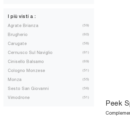
I più visti a :
Agrate Brianza
59
Brugherio
60
Carugate
58
Cernusco Sul Naviglio
61
Cinisello Balsamo
69
Cologno Monzese
51
Monza
55
Sesto San Giovanni
56
Vimodrone
51
Peek S