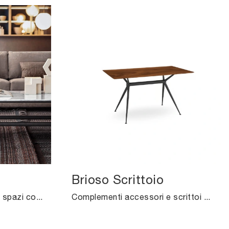
Brioso Scrittoio
Desideri completare i tuoi spazi con i Complementi Pianca? Eccoti diversi modelli di tavolini in marmo come Fushimi.
Complementi accessori e scrittoi Midj: scopri come valorizzare i tuoi locali moderni con il modello Brioso Scrittoio.