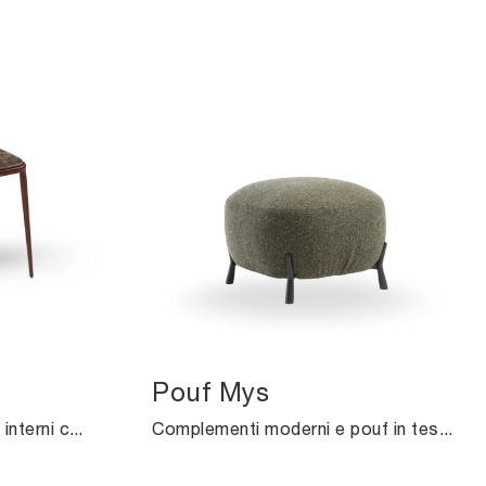
Pouf Mys
Desideri completare i tuoi interni con i Complementi Midj? Ecco qui vari modelli di tavolini in ceramica come Lea.
Complementi moderni e pouf in tessuto: ottieni informazioni sul modello Pouf Mys di Midj e potrai arricchire i tuoi spazi.