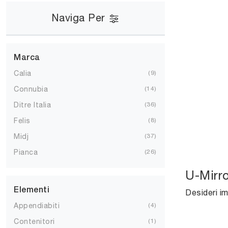
Naviga Per
Marca
Calia
9
Connubia
14
Ditre Italia
36
Felis
8
Midj
37
Pianca
26
U-Mirro
Elementi
Appendiabiti
4
Contenitori
1