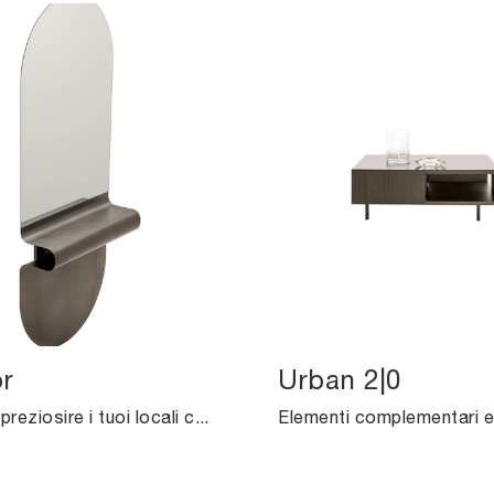
r
Urban 2|0
Desideri impreziosire i tuoi locali con i Complementi Ditre Italia? Ti presentiamo differenti modelli di specchi in metallo come U-Mirror.