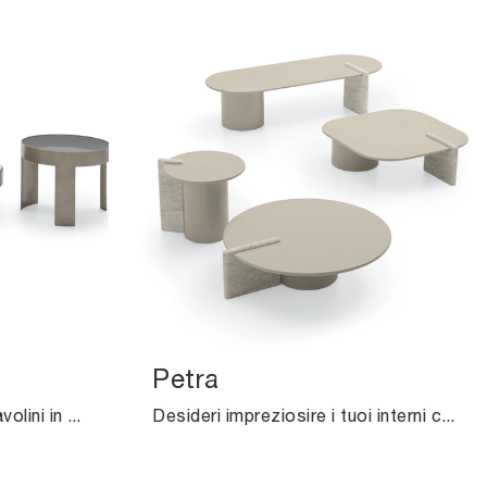
Petra
Complementi moderni e tavolini in marmo: ottieni informazioni sul modello Mekki di Ditre Italia e potrai completare i tuoi spazi.
Desideri impreziosire i tuoi interni con i Complementi Ditre Italia? Eccoti vari modelli di tavolini in MDF come Petra.