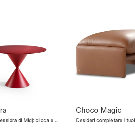
ra
Choco Magic
Tavolino Clessidra di Midj: clicca e ottieni informazioni sui Complementi e tavolini design in metallo del rinomato brand!