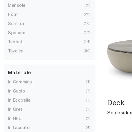
Mensole
2
Pouf
23
Scrittoi
10
Specchi
17
Tappeti
14
Tavolini
59
Materiale
In Ceramica
4
In Cuoio
7
In Ecopelle
1
Deck
In Gres
1
In HPL
2
In Laccato
4