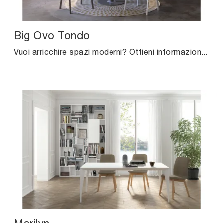
Big Ovo Tondo
Vuoi arricchire spazi moderni? Ottieni informazioni sui tavoli moderni fissi: il modello da pranzo Big Ovo Tondo ti sta aspettando.