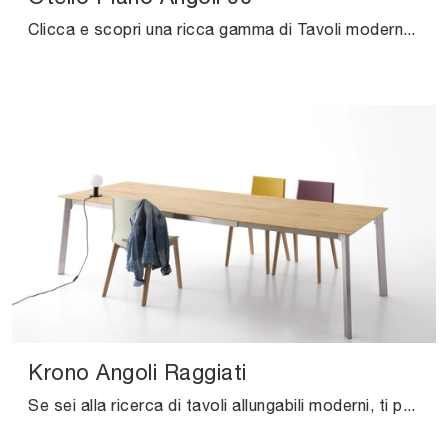
Clicca e scopri una ricca gamma di Tavoli moderni allungabili da cucina! Il modello Otello Piano Angoli 90 di Pointhouse ti aspetta.
Krono Angoli Raggiati
Se sei alla ricerca di tavoli allungabili moderni, ti presentiamo il modello da cucina in melaminico Krono Angoli Raggiati dell'azienda Pointhouse.