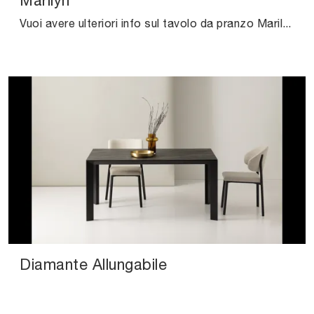
Marilyn
Vuoi avere ulteriori info sul tavolo da pranzo Marilyn di Pointhouse? Clicca e scopri di più sui modelli fissi dell'azienda.
Diamante Allungabile