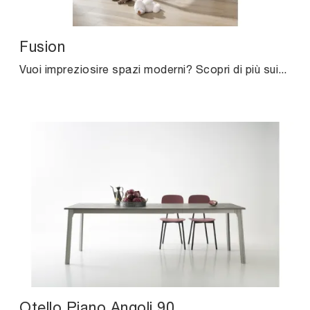
Fusion
Vuoi impreziosire spazi moderni? Scopri di più sui tavoli moderni allungabili: il modello da cucina Fusion ti attende.
Otello Piano Angoli 90