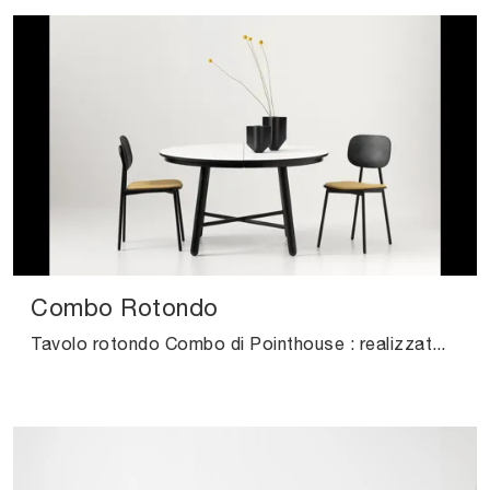
Combo Rotondo
Tavolo rotondo Combo di Pointhouse : realizzato in materiali pregiati è connotato dalle forme decise del top e da un basamento elegante e raffinato.