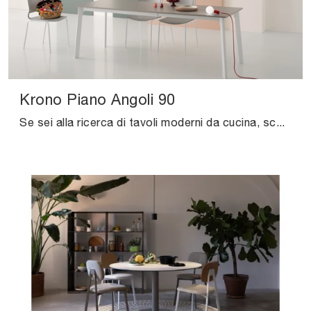
Krono Piano Angoli 90
Se sei alla ricerca di tavoli moderni da cucina, scopri i modelli allungabili di Pointhouse: clicca e scopri il modello Krono Piano Angoli 90 in ...