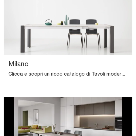
Milano
Clicca e scopri un ricco catalogo di Tavoli moderni allungabili da pranzo! Il modello Milano di Pointhouse ti attende.