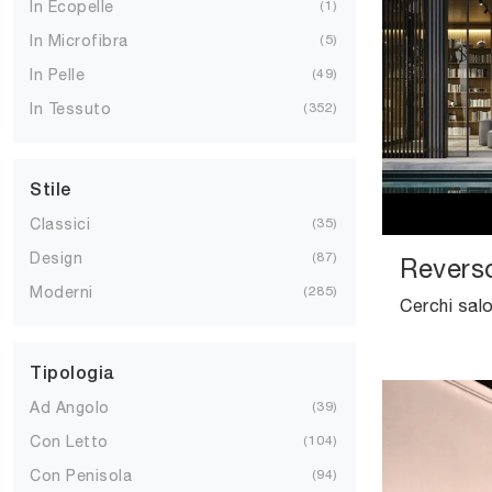
In Ecopelle
1
In Microfibra
5
In Pelle
49
In Tessuto
352
Stile
Classici
35
Design
87
Revers
Moderni
285
Tipologia
Ad Angolo
39
Con Letto
104
Con Penisola
94