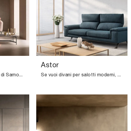
Astor
Con salotti e divani lineari di Samoa come il modello Crisp in tessuto, potrai ultimare il tuo progetto d'arredo.
Se vuoi divani per salotti moderni, clicca e leggi di più sul modello Astor in tessuto della marca Samoa.