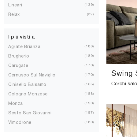
Lineari
139
Relax
32
I più visti a :
Agrate Brianza
186
Brugherio
189
Carugate
170
Swing 
Cernusco Sul Naviglio
170
Cinisello Balsamo
168
Cologno Monzese
188
Monza
190
Sesto San Giovanni
187
Vimodrone
180