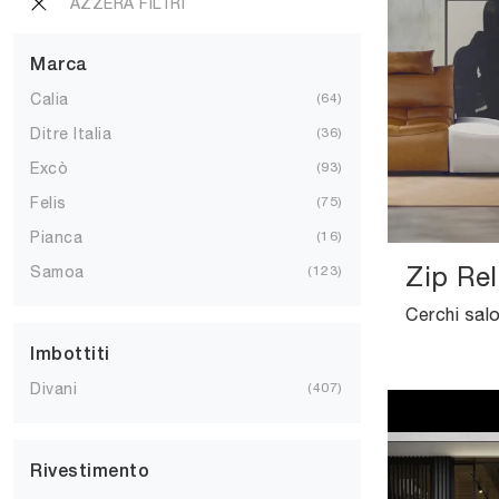
AZZERA FILTRI
Marca
Calia
64
Ditre Italia
36
Excò
93
Felis
75
Pianca
16
Zip Re
Samoa
123
Imbottiti
Divani
407
Rivestimento