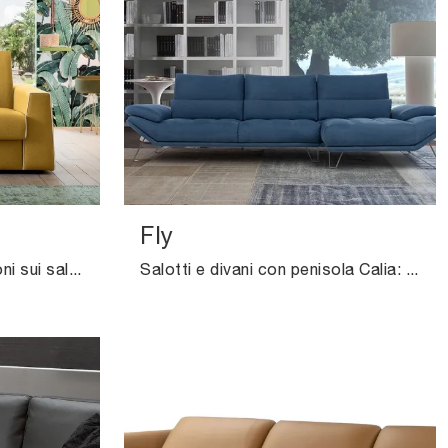
Fly
Clicca e ottieni informazioni sui salotti moderni di Felis! Vari modelli di divani, come Jack, ti attendono.
Salotti e divani con penisola Calia: ti offriamo il modello Fly in microfibra per arricchire la zona giorno.