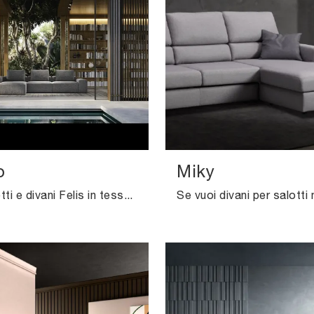
o
Miky
Cerchi salotti e divani Felis in tessuto? Clicca e scopri di più sul modello Reverso per spazi moderni.