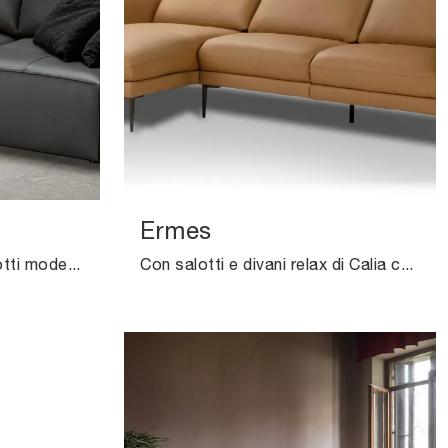
Ermes
Se desideri divani per salotti moderni, clicca e leggi di più sul modello Klauss in pelle del brand Excò.
Con salotti e divani relax di Calia come il modello Ermes in pelle, potrai ultimare il tuo progetto d'arredo.