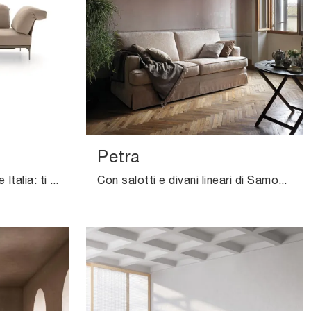
Petra
Salotti e divani lineari Ditre Italia: ti offriamo il modello Ada in tessuto per impreziosire il soggiorno.
Con salotti e divani lineari di Samoa come il modello Petra in tessuto, potrai ultimare il tuo progetto d'arredo.