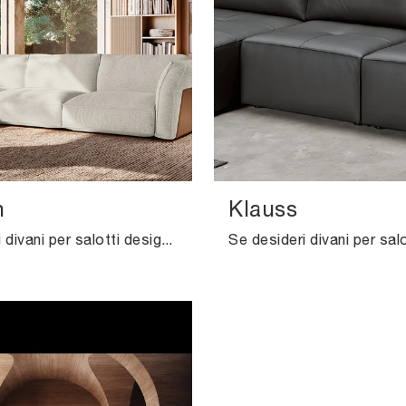
n
Klauss
Se desideri divani per salotti design, clicca e leggi di più sul modello Cocoon in tessuto del brand Felis.