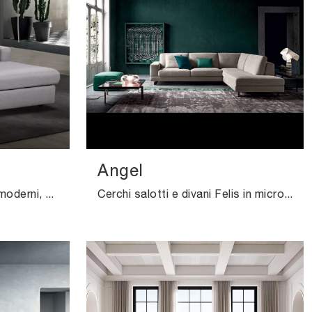
Angel
Se vuoi divani per salotti moderni, clicca e leggi di più sul modello Miky in tessuto del marchio Excò.
Cerchi salotti e divani Felis in microfibra? Clicca e ottieni informazioni sul modello Angel per spazi moderni.