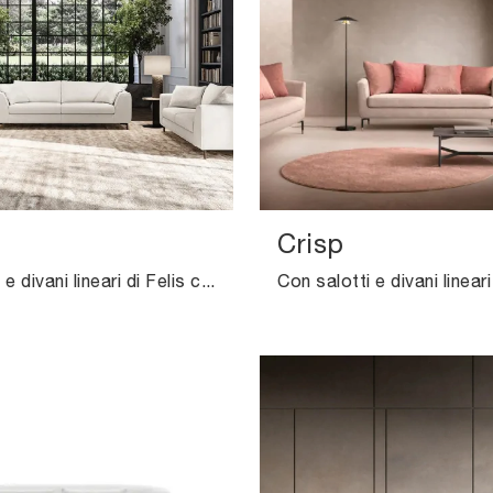
Crisp
Con salotti e divani lineari di Felis come il modello Capitol in tessuto, potrai completare il tuo concept d'arredo.