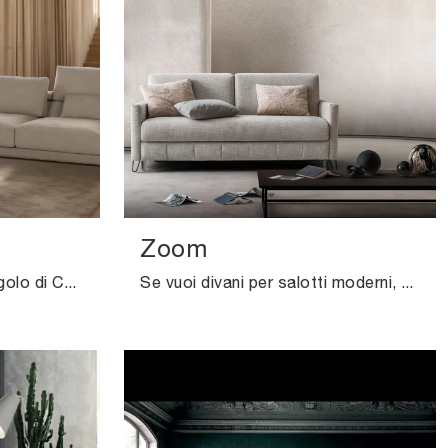
Zoom
Con salotti e divani ad angolo di Calia come il modello Matheola in tessuto, potrai completare il tuo concept d'arredo.
Se vuoi divani per salotti moderni, clicca e leggi di più sul modello Zoom in tessuto della marca Samoa.