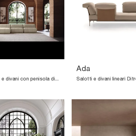
Ada
Con salotti e divani con penisola di Felis come il modello Muffin in tessuto, potrai completare il tuo progetto d'arredo.