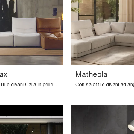
lax
Matheola
Cerchi salotti e divani Calia in pelle? Clicca e ottieni informazioni sul modello Zip Relax per spazi design.