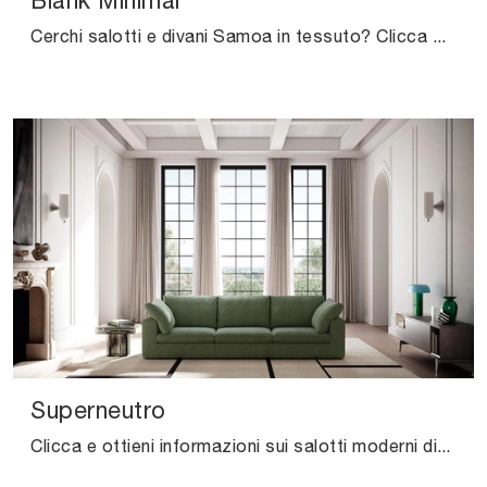
Blank Minimal
Cerchi salotti e divani Samoa in tessuto? Clicca e ottieni informazioni sul modello Blank Minimal per spazi design.
Superneutro
Clicca e ottieni informazioni sui salotti moderni di Felis! Molteplici modelli di divani, come Superneutro, ti aspettano.