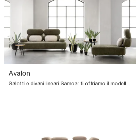
Avalon
Salotti e divani lineari Samoa: ti offriamo il modello Avalon in tessuto per impreziosire il living.