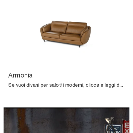
Armonia
Se vuoi divani per salotti moderni, clicca e leggi di più sul modello Armonia in pelle della marca Calia.