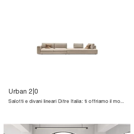
Urban 2|0
Salotti e divani lineari Ditre Italia: ti offriamo il modello Urban 2|0 in tessuto per completare la zona giorno.