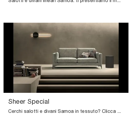
Salotti e divani lineari Samoa: ti presentiamo il modello Class in tessuto per completare il soggiorno.
Sheer Special
Cerchi salotti e divani Samoa in tessuto? Clicca e scopri di più sul modello Sheer Special per spazi moderni.