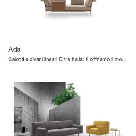
Ada
Salotti e divani lineari Ditre Italia: ti offriamo il modello Ada in tessuto per impreziosire il soggiorno.